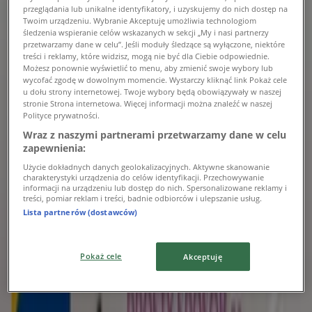
przeglądania lub unikalne identyfikatory, i uzyskujemy do nich dostęp na
Twoim urządzeniu. Wybranie Akceptuję umożliwia technologiom
śledzenia wspieranie celów wskazanych w sekcji „My i nasi partnerzy
przetwarzamy dane w celu”. Jeśli moduły śledzące są wyłączone, niektóre
treści i reklamy, które widzisz, mogą nie być dla Ciebie odpowiednie.
Możesz ponownie wyświetlić to menu, aby zmienić swoje wybory lub
Bricoman
wycofać zgodę w dowolnym momencie. Wystarczy kliknąć link Pokaż cele
u dołu strony internetowej. Twoje wybory będą obowiązywały w naszej
Gazetka Bricoman
stronie Strona internetowa. Więcej informacji można znaleźć w naszej
Polityce prywatności.
Wraz z naszymi partnerami przetwarzamy dane w celu
Wygasa 16.08
zapewnienia:
Użycie dokładnych danych geolokalizacyjnych. Aktywne skanowanie
charakterystyki urządzenia do celów identyfikacji. Przechowywanie
informacji na urządzeniu lub dostęp do nich. Spersonalizowane reklamy i
Bricoman
treści, pomiar reklam i treści, badnie odbiorców i ulepszanie usług.
Lista partnerów (dostawców)
Zmieniamy ceny na dobre
Pokaż cele
Akceptuję
Wygasa 16.08
3.4 km - Szczecin
Reklama