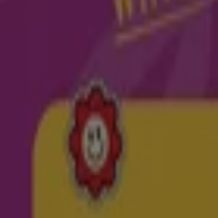
Otwarte
Netto
Ul. Konstyt. 3-Go Maja 6B, Karpacz
Otwarte
Netto
Dominialna 18, Chocianów
Otwarte
Reklama