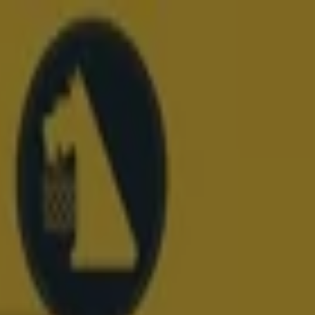
smetyki
Dzieci i zabawki
Podróże
Restauracje i