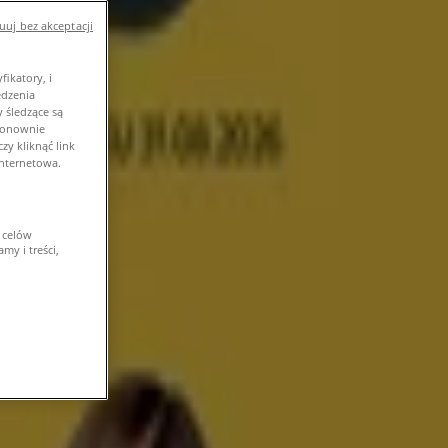
uj bez akceptacji
ikatory, i
edzenia
 śledzące są
 ponownie
y kliknąć link
internetowa.
 celów
my i treści,