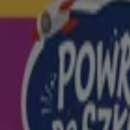
Groszek
Stokrotka
Delikatesy Centrum
Gram Market
Auchan
Aldi
Dino
Carrefour
POLOmarket
ABC
Mlekovita
Reklama