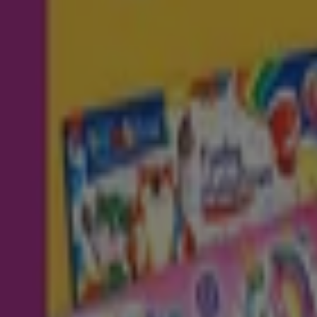
Netto
Dworcowa 15, Kowary
Otwarte
Netto
Kazimierza Wielkiego 103, Głogów
Otwarte