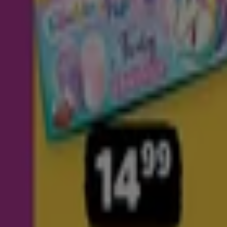
Netto
Aleja Wojska Polskiego 13, Jelenia Góra
Otwarte
Netto
Ogrodowa 60, Pieszyce
Otwarte
Netto
Ul. Pocztowa 12, Bogatynia
Otwarte