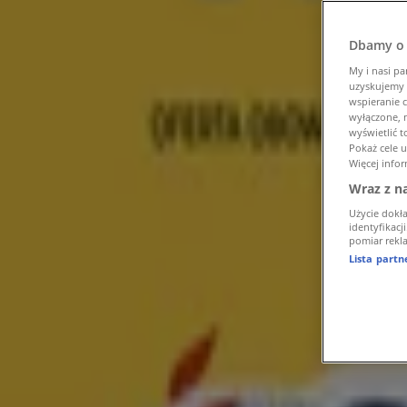
Tiendeo
»
Oferty z kategorii Supermarkety w pobliżu
»
Dbamy o 
Netto
»
My i nasi pa
uzyskujemy 
Sklepy Netto
wspieranie c
wyłączone, n
Netto
wyświetlić 
Pokaż cele 
Więcej infor
Biedronka
Wraz z n
Lidl
Użycie dokł
identyfikacj
pomiar rekla
Żabka
Lista part
Intermarche
Kaufland
Netto
Lewiatan