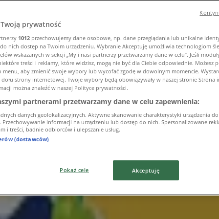
Kontynu
Twoją prywatność
rtnerzy
1012
przechowujemy dane osobowe, np. dane przeglądania lub unikalne identyf
do nich dostęp na Twoim urządzeniu. Wybranie Akceptuję umożliwia technologiom śl
elów wskazanych w sekcji „My i nasi partnerzy przetwarzamy dane w celu”. Jeśli moduły
iektóre treści i reklamy, które widzisz, mogą nie być dla Ciebie odpowiednie. Możesz
to menu, aby zmienić swoje wybory lub wycofać zgodę w dowolnym momencie. Wystarcz
u dołu strony internetowej. Twoje wybory będą obowiązywały w naszej stronie Strona 
macji można znaleźć w naszej Polityce prywatności.
aszymi partnerami przetwarzamy dane w celu zapewnienia:
adnych danych geolokalizacyjnych. Aktywne skanowanie charakterystyki urządzenia do
i. Przechowywanie informacji na urządzeniu lub dostęp do nich. Spersonalizowane rekla
m i treści, badnie odbiorców i ulepszanie usług.
nerów (dostawców)
Pokaż cele
Akceptuję