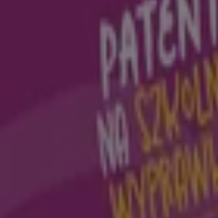
Netto
Kolejowa 1C, Syców
Otwarte
Netto
Legnicka 68, Chojnów