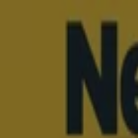
Jesteś tutaj:
Kraków
Featured
Supermarkety
Ubrania, buty i akcesoria
Elektronik
kawiarnie
Samochody, motory i części samochodowe
Książk
Reklama
Sklepy Netto - Godziny otwarcia, adre