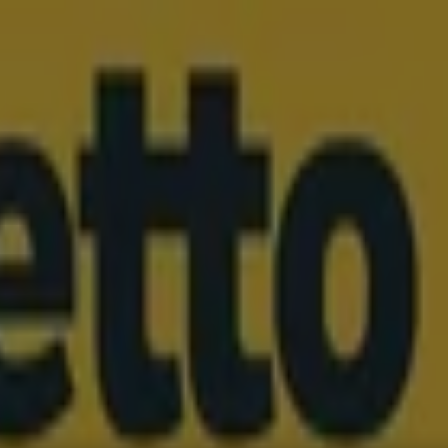
a i AGD
Budownictwo i ogród
Dom i meble
Sport
Perfumy i ko
i i artykuły biurowe
Banki i ubezpieczenia
sy i telefony