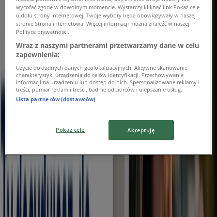
wycofać zgodę w dowolnym momencie. Wystarczy kliknąć link Pokaż cele
u dołu strony internetowej. Twoje wybory będą obowiązywały w naszej
Najnowsza oferta:
22.07.2026
stronie Strona internetowa. Więcej informacji można znaleźć w naszej
Polityce prywatności.
Wraz z naszymi partnerami przetwarzamy dane w celu
zapewnienia:
Użycie dokładnych danych geolokalizacyjnych. Aktywne skanowanie
charakterystyki urządzenia do celów identyfikacji. Przechowywanie
Alior Bank
informacji na urządzeniu lub dostęp do nich. Spersonalizowane reklamy i
treści, pomiar reklam i treści, badnie odbiorców i ulepszanie usług.
Bonus do 1800zł + obrączka płatnicza za o zł
Lista partnerów (dostawców)
Wygasa jutro
{"numCatalogs":1}
Pokaż cele
Akceptuję
Inni użytkownicy również
przeglądali te katalogi
Nowy