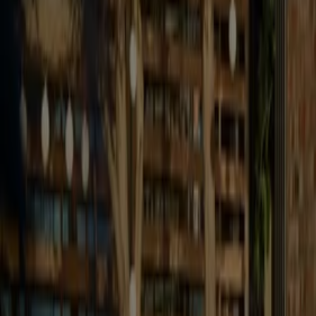
JYSK
Oszczędzaj teraz dzięki naszym ofertom
Wygasa 20.08
Bydgoszcz
JYSK