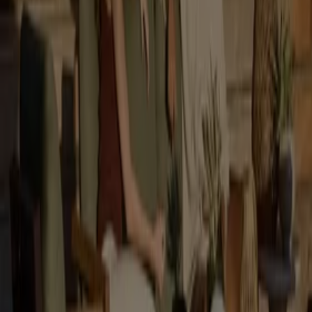
akcesoriami wyposażenia domów i mieszkań w całej
Polsce.
Nowoczesny, tani dom
jest dzięki nim w zasięgu
Twojej ręki.
Oferty specjalne i promocje w tej branży
naprawdę mają znaczenie, możesz dzieki nim
zaoszczędzić spore kwoty.
Warto przeglądać
gazetki promocyjne
!
Przejdź do oferty Dom i meble
Reklama