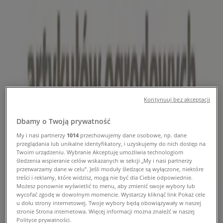
katalogi i kody rabatowe
Tiendeo w Bydgoszcz
»
Dom i meble Bydgoszcz Promocje
Abra Meble
Kontynuuj bez akceptacji
Dbamy o Twoją prywatność
Rabaty i promocje
My i nasi partnerzy
1014
przechowujemy dane osobowe, np. dane
Wygasa 16.08
Bydgoszcz
przeglądania lub unikalne identyfikatory, i uzyskujemy do nich dostęp na
Twoim urządzeniu. Wybranie Akceptuję umożliwia technologiom
śledzenia wspieranie celów wskazanych w sekcji „My i nasi partnerzy
przetwarzamy dane w celu”. Jeśli moduły śledzące są wyłączone, niektóre
treści i reklamy, które widzisz, mogą nie być dla Ciebie odpowiednie.
Abra Meble
Możesz ponownie wyświetlić to menu, aby zmienić swoje wybory lub
wycofać zgodę w dowolnym momencie. Wystarczy kliknąć link Pokaż cele
Ekskluzywne oferty dla naszych klientów
u dołu strony internetowej. Twoje wybory będą obowiązywały w naszej
stronie Strona internetowa. Więcej informacji można znaleźć w naszej
Polityce prywatności.