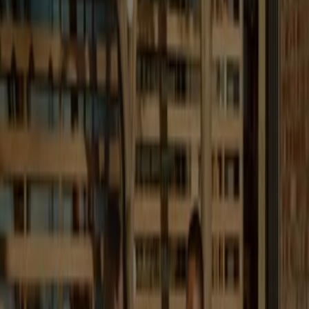
Najlepsze oferty dla wszystkich łowców
okazji
Wygasa 19.08
Bydgoszcz
Zobacz więcej
Reklama