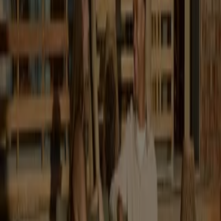
Katalogi Dom i meble w Bydgoszcz
Ulotki i najlepsze oferty w
Bydgoszcz
dziczyzna
Stroje kapielowe
kamerka
internetowa
lody
KLOCKI LEGO
telefony
lodówka
meble
ogrodowe
telefony komórkowe
Dom i meble w innych miastach
Warszawa
Kraków
Poznań
Wrocław
Łódź
Gdańsk
Szczecin
Lublin
Katowice
Bydgoszcz
Białystok
Rzeszów
Gdynia
Częstochowa
Kielce
Toruń
Zobacz więcej miast
W dziale
Dom i meble
znajdziesz
katalogi i gazetki
największych i najważniejszych
sklepów z meblami
i