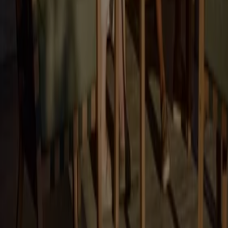
Tiendeo jest częścią Shopfully, firmy technologicznej,
która odmienia lokalne zakupy na całym świecie.
Tiendeo
Czym się zajmujemy
Rozwiązania biznesowe
Wiadomości i media
Pracuj z nami
Skontaktuj się z nami
Prośba dotycząca marketingu i biznesu
Sklep jest źle zaznaczony na mapie
Cotygodniowe informacje zwrotne dotyczące
reklam