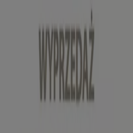
Jesteś tutaj:
Bydgoszcz
Featured
Supermarkety
Ubrania, buty i
akcesoria
Elektronika i AGD
Budownictwo i ogród
Dom i
meble
Sport
Perfumy i kosmetyki
Dzieci i
zabawki
Podróże
Restauracje i kawiarnie
Samochody,
motory i części samochodowe
Książki i artykuły
biurowe
Banki i ubezpieczenia
Reklama
Dom i meble Bydgoszcz - Gazetki,