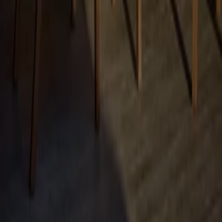
Problemy techniczne i ogólne opinie
Indeks
Marki
Marki lokalne
Firmy
Sklepy w okolicy
Produkty
Produkty lokalne
Miasta
Pobierz aplikację Tiendeo