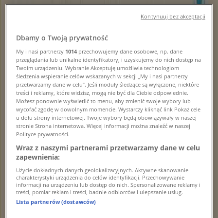
Pokaz
Kontynuuj bez akceptacji
zł 12.99
Dbamy o Twoją prywatność
zł 15.69
My i nasi partnerzy
1014
przechowujemy dane osobowe, np. dane
-85%
przeglądania lub unikalne identyfikatory, i uzyskujemy do nich dostęp na
Twoim urządzeniu. Wybranie Akceptuję umożliwia technologiom
-85%
śledzenia wspieranie celów wskazanych w sekcji „My i nasi partnerzy
przetwarzamy dane w celu”. Jeśli moduły śledzące są wyłączone, niektóre
Lody Zero
treści i reklamy, które widzisz, mogą nie być dla Ciebie odpowiednie.
Możesz ponownie wyświetlić to menu, aby zmienić swoje wybory lub
wycofać zgodę w dowolnym momencie. Wystarczy kliknąć link Pokaż cele
u dołu strony internetowej. Twoje wybory będą obowiązywały w naszej
stronie Strona internetowa. Więcej informacji można znaleźć w naszej
Polityce prywatności.
Intermarche
Wraz z naszymi partnerami przetwarzamy dane w celu
zapewnienia:
zł 3510.00
Użycie dokładnych danych geolokalizacyjnych. Aktywne skanowanie
zł 25001.00
charakterystyki urządzenia do celów identyfikacji. Przechowywanie
informacji na urządzeniu lub dostęp do nich. Spersonalizowane reklamy i
treści, pomiar reklam i treści, badnie odbiorców i ulepszanie usług.
Pokaz
Lista partnerów (dostawców)
zł 3510.00