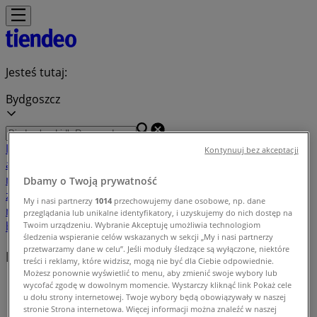
Jesteś tutaj:
Bydgoszcz
Featured
Supermarkety
Ubrania, buty i
Kontynuuj bez akceptacji
akcesoria
Elektronika i AGD
Budownictwo i ogród
Dom i
meble
Sport
Perfumy i kosmetyki
Dzieci i
Dbamy o Twoją prywatność
zabawki
Podróże
Restauracje i kawiarnie
Samochody,
My i nasi partnerzy
1014
przechowujemy dane osobowe, np. dane
motory i części samochodowe
Książki i artykuły
przeglądania lub unikalne identyfikatory, i uzyskujemy do nich dostęp na
biurowe
Banki i ubezpieczenia
Twoim urządzeniu. Wybranie Akceptuję umożliwia technologiom
śledzenia wspieranie celów wskazanych w sekcji „My i nasi partnerzy
przetwarzamy dane w celu”. Jeśli moduły śledzące są wyłączone, niektóre
Indeks ofert w Bydgoszcz
treści i reklamy, które widzisz, mogą nie być dla Ciebie odpowiednie.
Możesz ponownie wyświetlić to menu, aby zmienić swoje wybory lub
Tiendeo w Bydgoszcz
»
wycofać zgodę w dowolnym momencie. Wystarczy kliknąć link Pokaż cele
u dołu strony internetowej. Twoje wybory będą obowiązywały w naszej
stronie Strona internetowa. Więcej informacji można znaleźć w naszej
Indeks ofert