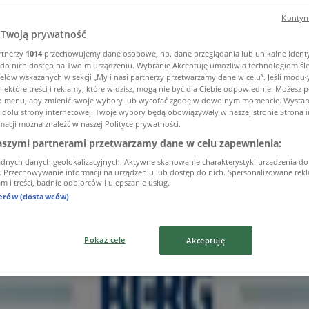
Kontynu
Twoją prywatność
rtnerzy
1014
przechowujemy dane osobowe, np. dane przeglądania lub unikalne identyf
do nich dostęp na Twoim urządzeniu. Wybranie Akceptuję umożliwia technologiom śl
elów wskazanych w sekcji „My i nasi partnerzy przetwarzamy dane w celu”. Jeśli moduły
iektóre treści i reklamy, które widzisz, mogą nie być dla Ciebie odpowiednie. Możesz
to menu, aby zmienić swoje wybory lub wycofać zgodę w dowolnym momencie. Wystarcz
u dołu strony internetowej. Twoje wybory będą obowiązywały w naszej stronie Strona 
eście
macji można znaleźć w naszej Polityce prywatności.
aszymi partnerami przetwarzamy dane w celu zapewnienia:
adnych danych geolokalizacyjnych. Aktywne skanowanie charakterystyki urządzenia do
i. Przechowywanie informacji na urządzeniu lub dostęp do nich. Spersonalizowane rekla
m i treści, badnie odbiorców i ulepszanie usług.
nerów (dostawców)
Pokaż cele
Akceptuję