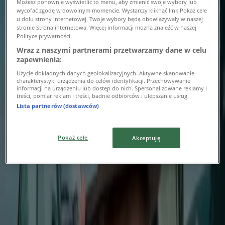
Możesz ponownie wyświetlić to menu, aby zmienić swoje wybory lub
wycofać zgodę w dowolnym momencie. Wystarczy kliknąć link Pokaż cele
u dołu strony internetowej. Twoje wybory będą obowiązywały w naszej
stronie Strona internetowa. Więcej informacji można znaleźć w naszej
Polityce prywatności.
Wraz z naszymi partnerami przetwarzamy dane w celu
zapewnienia:
Użycie dokładnych danych geolokalizacyjnych. Aktywne skanowanie
charakterystyki urządzenia do celów identyfikacji. Przechowywanie
informacji na urządzeniu lub dostęp do nich. Spersonalizowane reklamy i
treści, pomiar reklam i treści, badnie odbiorców i ulepszanie usług.
{"numCatalogs":0}
Lista partnerów (dostawców)
Adresy i godziny otwarcia Citibank
Pokaż cele
Akceptuję
Citibank
ul. Lipowa 2, Białystok
786 m