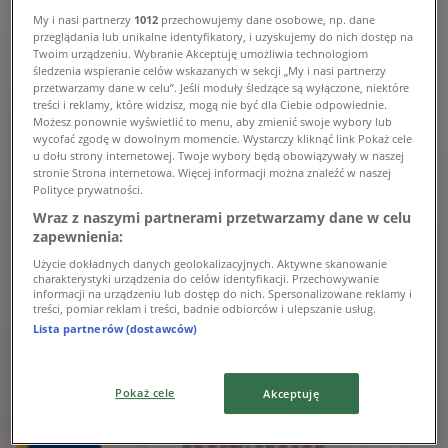
My i nasi partnerzy
1012
przechowujemy dane osobowe, np. dane
przeglądania lub unikalne identyfikatory, i uzyskujemy do nich dostęp na
Twoim urządzeniu. Wybranie Akceptuję umożliwia technologiom
śledzenia wspieranie celów wskazanych w sekcji „My i nasi partnerzy
przetwarzamy dane w celu”. Jeśli moduły śledzące są wyłączone, niektóre
Bricomarche
treści i reklamy, które widzisz, mogą nie być dla Ciebie odpowiednie.
Możesz ponownie wyświetlić to menu, aby zmienić swoje wybory lub
wycofać zgodę w dowolnym momencie. Wystarczy kliknąć link Pokaż cele
Bricomarche gazetka
u dołu strony internetowej. Twoje wybory będą obowiązywały w naszej
stronie Strona internetowa. Więcej informacji można znaleźć w naszej
Polityce prywatności.
Wygasa 31.08
Wraz z naszymi partnerami przetwarzamy dane w celu
-2 dni
zapewnienia:
Użycie dokładnych danych geolokalizacyjnych. Aktywne skanowanie
charakterystyki urządzenia do celów identyfikacji. Przechowywanie
informacji na urządzeniu lub dostęp do nich. Spersonalizowane reklamy i
Bricomarche
treści, pomiar reklam i treści, badnie odbiorców i ulepszanie usług.
Lista partnerów (dostawców)
Świetna oferta dla wszystkich klientów
Pokaż cele
Wygasa 8.08
19.2 km - Szczecin
Akceptuję
Reklama