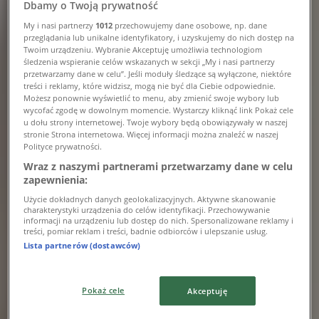
Dbamy o Twoją prywatność
czwartek
10:00 - 21:00
My i nasi partnerzy
1012
przechowujemy dane osobowe, np. dane
piątek
przeglądania lub unikalne identyfikatory, i uzyskujemy do nich dostęp na
Twoim urządzeniu. Wybranie Akceptuję umożliwia technologiom
10:00 - 21:00
śledzenia wspieranie celów wskazanych w sekcji „My i nasi partnerzy
sobota
przetwarzamy dane w celu”. Jeśli moduły śledzące są wyłączone, niektóre
10:00 - 21:00
treści i reklamy, które widzisz, mogą nie być dla Ciebie odpowiednie.
Możesz ponownie wyświetlić to menu, aby zmienić swoje wybory lub
wycofać zgodę w dowolnym momencie. Wystarczy kliknąć link Pokaż cele
Mapa
+48785789505
u dołu strony internetowej. Twoje wybory będą obowiązywały w naszej
stronie Strona internetowa. Więcej informacji można znaleźć w naszej
Zamknięte
Polityce prywatności.
Wraz z naszymi partnerami przetwarzamy dane w celu
zapewnienia:
niedziela
Użycie dokładnych danych geolokalizacyjnych. Aktywne skanowanie
10:00 - 21:00
charakterystyki urządzenia do celów identyfikacji. Przechowywanie
informacji na urządzeniu lub dostęp do nich. Spersonalizowane reklamy i
poniedziałek
treści, pomiar reklam i treści, badnie odbiorców i ulepszanie usług.
10:00 - 21:00
Lista partnerów (dostawców)
wtorek
10:00 - 21:00
środa
Pokaż cele
Akceptuję
10:00 - 21:00
czwartek