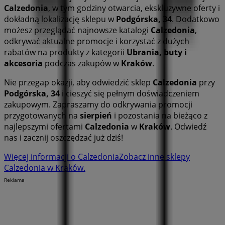
Calzedonia
, w tym godziny otwarcia, ekskluzywne oferty i
dokładną lokalizację sklepu w
Podgórska, 34
. Dodatkowo
możesz przeglądać najnowsze katalogi
Calzedonia
,
odkrywać aktualne promocje i korzystać z dużych
rabatów na produkty z kategorii
Ubrania, buty i
akcesoria
podczas zakupów w
Kraków
.
Nie przegap okazji, aby odwiedzić sklep
Calzedonia
przy
Podgórska, 34
i cieszyć się pełnym doświadczeniem
zakupowym. Zapraszamy do odkrywania promocji
przygotowanych na
sierpień
i pozostania na bieżąco z
najlepszymi ofertami
Calzedonia
w
Kraków
. Odwiedź
nas i zacznij oszczędzać już dziś!
Więcej informacji o Calzedonia
Zobacz inne sklepy
Calzedonia w Kraków.
Reklama