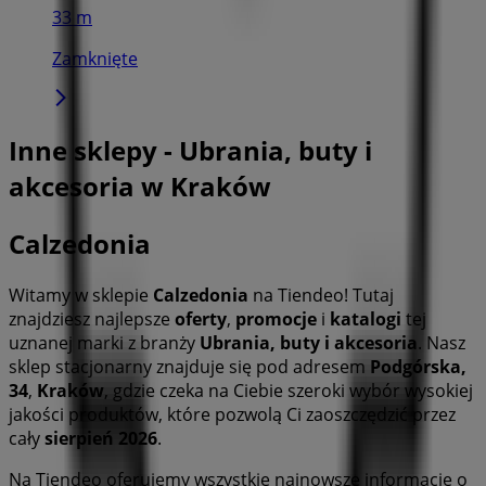
33 m
Zamknięte
Inne sklepy - Ubrania, buty i
akcesoria w Kraków
Calzedonia
Witamy w sklepie
Calzedonia
na Tiendeo! Tutaj
znajdziesz najlepsze
oferty
,
promocje
i
katalogi
tej
uznanej marki z branży
Ubrania, buty i akcesoria
. Nasz
sklep stacjonarny znajduje się pod adresem
Podgórska,
34
,
Kraków
, gdzie czeka na Ciebie szeroki wybór wysokiej
jakości produktów, które pozwolą Ci zaoszczędzić przez
cały
sierpień 2026
.
Na Tiendeo oferujemy wszystkie najnowsze informacje o