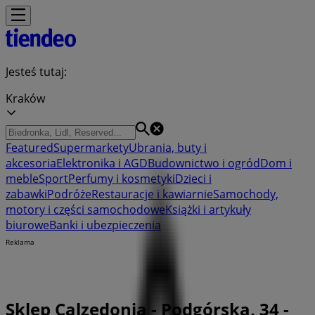
Jesteś tutaj:
Kraków
Featured
Supermarkety
Ubrania, buty i
akcesoria
Elektronika i AGD
Budownictwo i ogród
Dom i
meble
Sport
Perfumy i kosmetyki
Dzieci i
zabawki
Podróże
Restauracje i kawiarnie
Samochody,
motory i części samochodowe
Książki i artykuły
biurowe
Banki i ubezpieczenia
Reklama
Sklep Calzedonia - Podgórska, 34 -