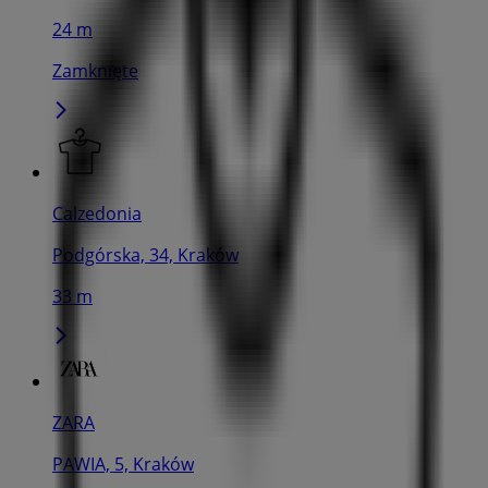
24 m
Zamknięte
Calzedonia
Podgórska, 34, Kraków
33 m
ZARA
PAWIA, 5, Kraków