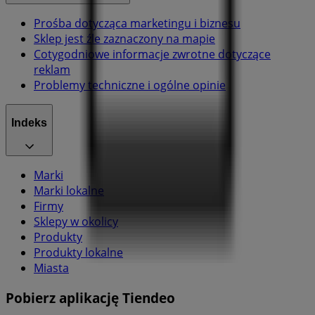
Prośba dotycząca marketingu i biznesu
Sklep jest źle zaznaczony na mapie
Cotygodniowe informacje zwrotne dotyczące
reklam
Problemy techniczne i ogólne opinie
Indeks
Marki
Marki lokalne
Firmy
Sklepy w okolicy
Produkty
Produkty lokalne
Miasta
Pobierz aplikację Tiendeo