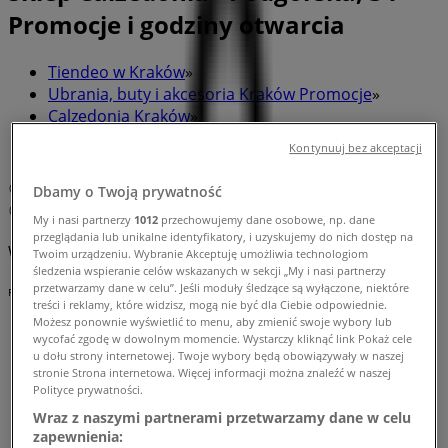
Promocje i godziny otwarcia
Tiendeo w Kraków
»
Ubrania, buty i akcesoria Kraków Promocje
»
Calzedonia Kraków
»
Kontynuuj bez akceptacji
Calzedonia | Podgórska, 34
Mapa
0048 124331226
Dbamy o Twoją prywatność
Mapa
0048 124331226
My i nasi partnerzy
1012
przechowujemy dane osobowe, np. dane
przeglądania lub unikalne identyfikatory, i uzyskujemy do nich dostęp na
Wkrótce opublikujemy oferty Calzedonia
Twoim urządzeniu. Wybranie Akceptuję umożliwia technologiom
śledzenia wspieranie celów wskazanych w sekcji „My i nasi partnerzy
przetwarzamy dane w celu”. Jeśli moduły śledzące są wyłączone, niektóre
Reklama
treści i reklamy, które widzisz, mogą nie być dla Ciebie odpowiednie.
Możesz ponownie wyświetlić to menu, aby zmienić swoje wybory lub
wycofać zgodę w dowolnym momencie. Wystarczy kliknąć link Pokaż cele
u dołu strony internetowej. Twoje wybory będą obowiązywały w naszej
stronie Strona internetowa. Więcej informacji można znaleźć w naszej
Polityce prywatności.
Wraz z naszymi partnerami przetwarzamy dane w celu
zapewnienia: