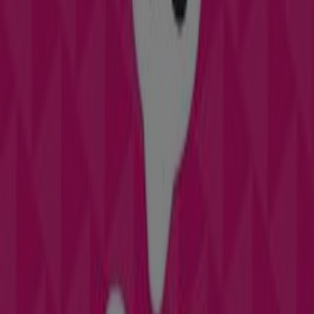
T-Mobile
Letnie okazje
Wygasa 23.08
T-Mobile
Oferty T-Mobile
Miasta ze sklepami T-Mobile
T-Mobile Sokółka
T-Mobile Bielsk Podlaski
T-Mobile
Wysokie Mazowieckie
T-Mobile Hajnówka
T-Mobile
Zambrów
T-Mobile Grajewo
T-Mobile Łomża
T-
Mobile Augustów
T-Mobile Siemiatycze
T-Mobile Kolno