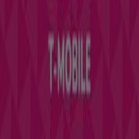
Sklep jest źle zaznaczony na mapie
Cotygodniowe informacje zwrotne dotyczące
reklam
Problemy techniczne i ogólne opinie
Indeks
Marki
Marki lokalne
Firmy
Sklepy w okolicy
Produkty
Produkty lokalne
Miasta
Pobierz aplikację Tiendeo