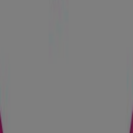
T-Mobile
Ul. Czesława Miłosza 2, Białystok
1.3 km
Zamknięte
Reklama