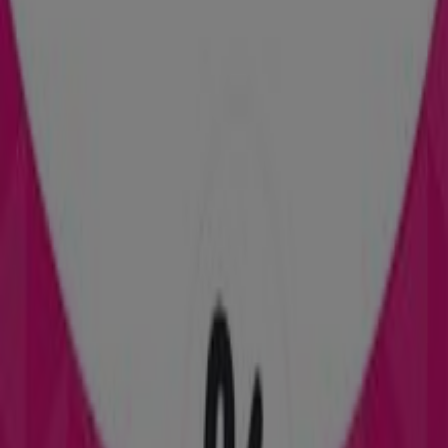
T-Mobile
Ul. Św. Rocha 31/129, Białystok
2.1 km
Zamknięte
T-Mobile
Ul. Hetmańska 16/41A, Białystok
3.5 km
Zamknięte