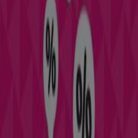
T-Mobile Ostrów Mazowiecka
T-Mobile Ełk
Zobacz więcej miast
Inne sklepy - Elektronika i AGD w
Białystok
T-Mobile
Witamy w Tiendeo! To najlepsza opcja nie tylko do
znalezienia najlepszych
ofert
,
katalogów
i
promocji
, ale
także do odkrycia najpopularniejszych sklepów w
Białystok
. W miesiącu
sierpień 2026
na naszej
platformie możesz poznać najnowsze oferty
T-Mobile
,
jednej z najbardziej rozpoznawalnych marek, a także
dowiedzieć się, gdzie znajdują się najbliższe sklepy w
Białystok
.
Na Tiendeo masz dostęp nie tylko do
promocji
i rabatów,
ale również do informacji o sklepach stacjonarnych w