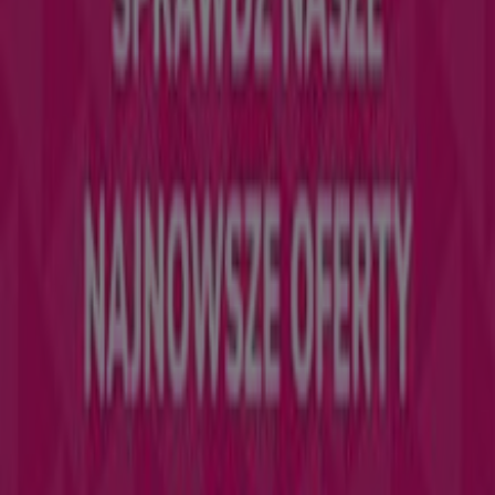
Tiendeo jest częścią Shopfully, firmy technologicznej,
która odmienia lokalne zakupy na całym świecie.
Tiendeo
Czym się zajmujemy
Rozwiązania biznesowe
Wiadomości i media
Pracuj z nami
Skontaktuj się z nami
Prośba dotycząca marketingu i biznesu