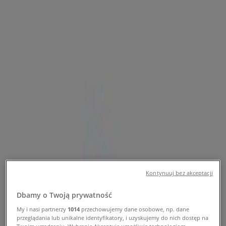
Telefony, godziny otwarcia i adresy
Tiendeo w Białystok
»
Elektronika i AGD Białystok Promocje
»
T-Mobile Białystok
»
Sklepy T-Mobile w Białystok
T-Mobile
Ul. Jurowiecka 1, Białystok
661 m
Kontynuuj bez akceptacji
Zamknięte
Dbamy o Twoją prywatność
My i nasi partnerzy
1014
przechowujemy dane osobowe, np. dane
przeglądania lub unikalne identyfikatory, i uzyskujemy do nich dostęp na