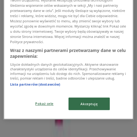
Twoim urządzeniu. Wybranie Akceptuję umożliwia technologiom
śledzenia wspieranie celów wskazanych w sekcji „My i nasi partnerzy
T-Mobile
przetwarzamy dane w celu”. Jeśli moduły śledzące są wyłączone, niektóre
treści i reklamy, które widzisz, mogą nie być dla Ciebie odpowiednie.
UL. ŚWIĘTOJAŃSKA 15, Białystok
Możesz ponownie wyświetlić to menu, aby zmienić swoje wybory lub
wycofać zgodę w dowolnym momencie. Wystarczy kliknąć link Pokaż cele
745 m
u dołu strony internetowej. Twoje wybory będą obowiązywały w naszej
stronie Strona internetowa. Więcej informacji można znaleźć w naszej
Polityce prywatności.
Zamknięte
Wraz z naszymi partnerami przetwarzamy dane w celu
zapewnienia:
Użycie dokładnych danych geolokalizacyjnych. Aktywne skanowanie
charakterystyki urządzenia do celów identyfikacji. Przechowywanie
informacji na urządzeniu lub dostęp do nich. Spersonalizowane reklamy i
T-Mobile
treści, pomiar reklam i treści, badnie odbiorców i ulepszanie usług.
Lista partnerów (dostawców)
Ul. Piękna 5, Białystok
1.1 km
Pokaż cele
Akceptuję
Zamknięte