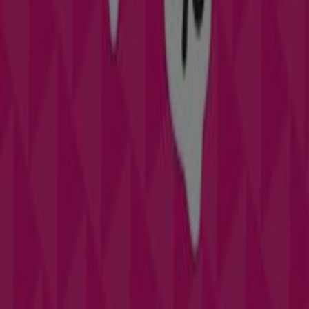
Twoim mieście. Przeglądaj katalogi
T-Mobile
, znajdź
sklepy w
Białystok
i odkryj produkty z dużymi zniżkami,
które pomogą Ci zaoszczędzić na zakupach w tym
sierpień
. Dodatkowo dostarczamy szczegółowe
informacje o lokalizacjach sklepów, godzinach otwarcia i
innych ważnych szczegółach, które ułatwią Ci zakupy.
Nie przegap
ofert
w sklepach
T-Mobile
w
Białystok
i
bądź na bieżąco z najlepszymi cenami w
sierpień 2026
.
Na Tiendeo zawsze znajdziesz najlepsze sklepy i
możliwości zakupowe w
Białystok
. Zacznij już teraz
eksplorować sklepy i promocje przygotowane specjalnie
dla Ciebie!
Reklama