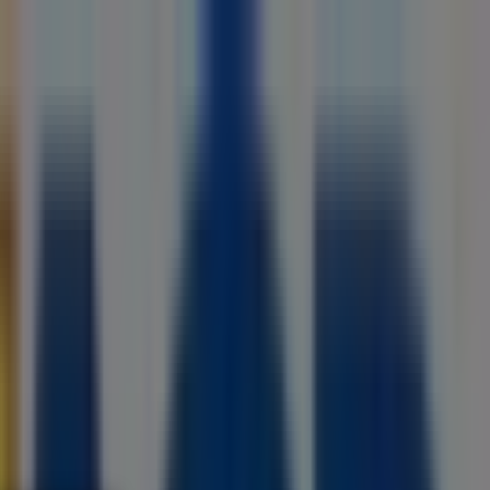
smetyki
Dzieci i zabawki
Podróże
Restauracje i