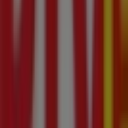
09:00 - 21:00
wtorek
09:00 - 21:00
środa
09:00 - 21:00
czwartek
09:00 - 21:00
piątek
09:00 - 21:00
sobota
09:00 - 21:00
Mapa
855 855 855
RTV Euro AGD Białystok Promocje