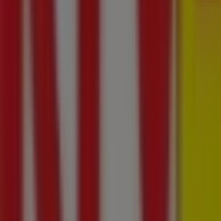
Raiffeisen Polbank
Pałacowa 4, Białystok
90 m
Otwarte
Raiffeisen Polbank
ul. Pałacowa 4, Białystok
96 m
Inne sklepy - Elektronika i AGD w Bia