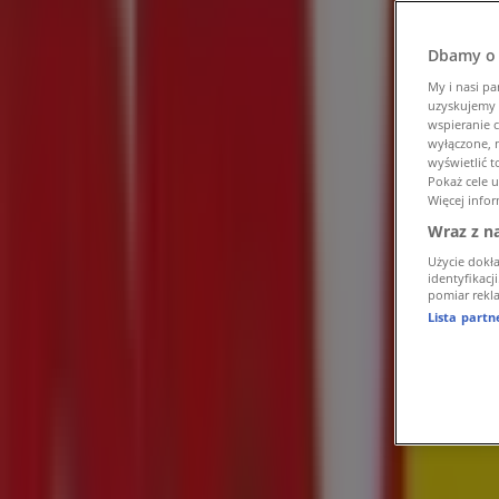
Tiendeo w Białystok
»
Elektronika i AGD Białystok Promocje
»
Dbamy o 
RTV Euro AGD Białystok
»
My i nasi pa
uzyskujemy 
RTV Euro AGD | ul. Produkcyjna 84
wspieranie c
wyłączone, n
wyświetlić 
Otwarte
Do 21:00
Pokaż cele 
Więcej infor
Wraz z n
niedziela
Użycie dokł
09:30 - 19:30
identyfikacj
pomiar rekla
poniedziałek
Lista part
09:00 - 21:00
wtorek
09:00 - 21:00
środa
09:00 - 21:00
czwartek
09:00 - 21:00
piątek