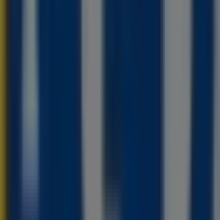
0 - 21:00, środa 09:00 - 21:00, czwartek 09:00 - 21:00,
znij oszczędzać już teraz!