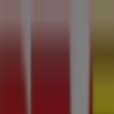
Jesteś tutaj:
Białystok
Featured
Supermarkety
Ubrania, buty i akcesoria
Elektronik
kawiarnie
Samochody, motory i części samochodowe
Książk
Reklama
Sklep RTV Euro AGD - ul. Produkcyjna