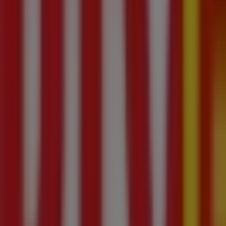
Otwarte
Do 21:00
niedziela
09:30 - 19:30
poniedziałek