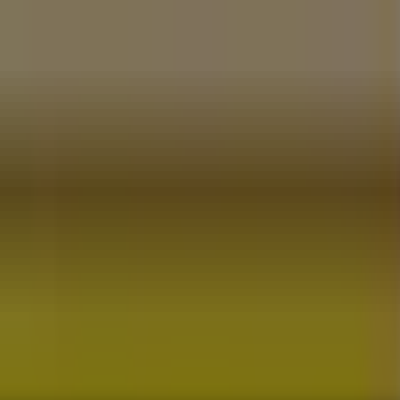
a i AGD
Budownictwo i ogród
Dom i meble
Sport
Perfumy i ko
i i artykuły biurowe
Banki i ubezpieczenia
 84 - Telefony i godziny otwarcia