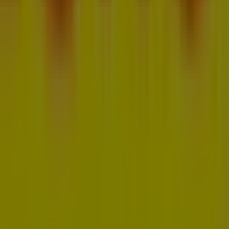
łystok