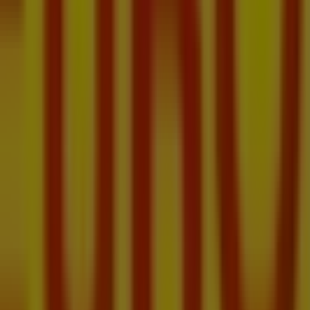
dziela 09:30 - 19:30, poniedziałek 09:00 - 21:00, wtorek 09:0
 AGD.
 84 Festiwal rabatów ważna od 4.08.2026 do 25.08.2026 i zac