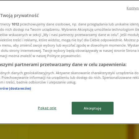
Kontynu
Twoją prywatność
rtnerzy
1012
przechowujemy dane osobowe, np. dane przeglądania lub unikalne identyf
do nich dostęp na Twoim urządzeniu. Wybranie Akceptuję umożliwia technologiom śl
elów wskazanych w sekcji „My i nasi partnerzy przetwarzamy dane w celu”. Jeśli moduły
iektóre treści i reklamy, które widzisz, mogą nie być dla Ciebie odpowiednie. Możesz
to menu, aby zmienić swoje wybory lub wycofać zgodę w dowolnym momencie. Wystarcz
u dołu strony internetowej. Twoje wybory będą obowiązywały w naszej stronie Strona 
macji można znaleźć w naszej Polityce prywatności.
aszymi partnerami przetwarzamy dane w celu zapewnienia:
adnych danych geolokalizacyjnych. Aktywne skanowanie charakterystyki urządzenia do
i. Przechowywanie informacji na urządzeniu lub dostęp do nich. Spersonalizowane rekla
m i treści, badnie odbiorców i ulepszanie usług.
nerów (dostawców)
Pokaż cele
Akceptuję