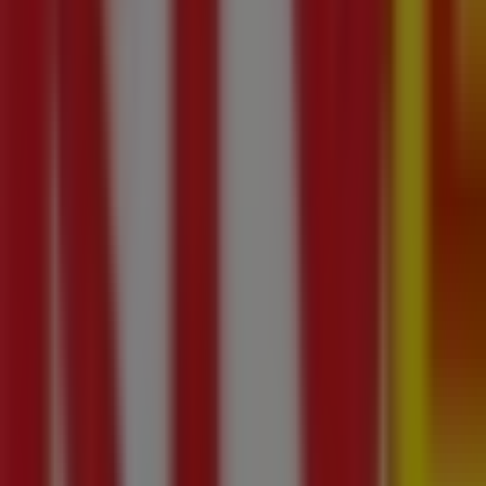
Yves Rocher
Hetmańska, 16, Białystok
57 m
Otwarte
LORD
ul. Piłsudskiego 29, Białystok
79 m