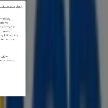
uj bez akceptacji
ikatory, i
edzenia
 śledzące są
 ponownie
y kliknąć link
internetowa.
 celów
my i treści,