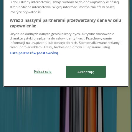
u dołu strony internetowej. Twoje wybory będą obowiązywały w naszej
880 m
stronie Strona internetowa. Więcej informacji można znaleźć w naszej
Polityce prywatności.
Otwarte
Wraz z naszymi partnerami przetwarzamy dane w celu
zapewnienia:
Użycie dokładnych danych geolokalizacyjnych. Aktywne skanowanie
charakterystyki urządzenia do celów identyfikacji. Przechowywanie
informacji na urządzeniu lub dostęp do nich. Spersonalizowane reklamy i
treści, pomiar reklam i treści, badnie odbiorców i ulepszanie usług.
T-Mobile
Lista partnerów (dostawców)
Ul. Powstańców Śląskich 1, Oświęcim
Pokaż cele
Akceptuję
1.2 km
Otwarte
T-Mobile
Ul. Rouvroy 10, Libiąż