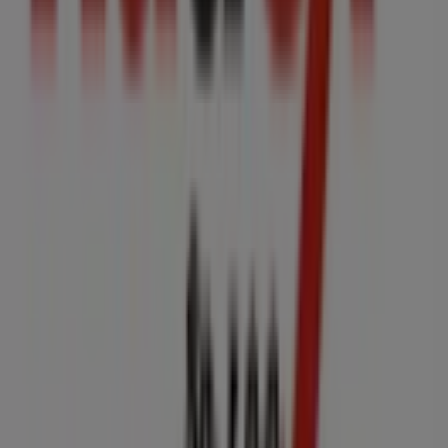
Sklep jest źle zaznaczony na mapie
Cotygodniowe informacje zwrotne dotyczące
reklam
Problemy techniczne i ogólne opinie
Indeks
Marki
Marki lokalne
Firmy
Sklepy w okolicy
Produkty
Produkty lokalne
Miasta
Pobierz aplikację Tiendeo