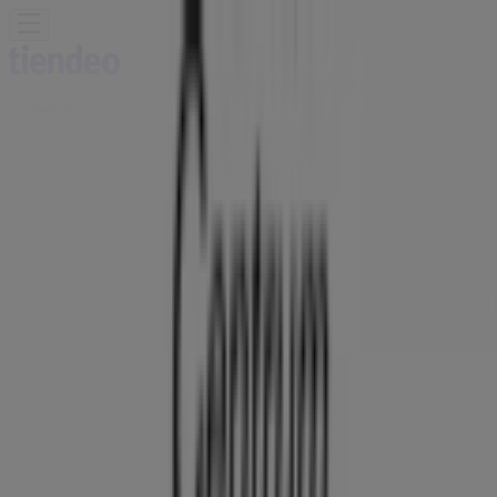
Jesteś tutaj:
Kraków
Featured
Supermarkety
Ubrania, buty i
akcesoria
Elektronika i AGD
Budownictwo i ogród
Dom i
meble
Sport
Perfumy i kosmetyki
Dzieci i
zabawki
Podróże
Restauracje i kawiarnie
Samochody,
motory i części samochodowe
Książki i artykuły
biurowe
Banki i ubezpieczenia
Reklama
Hadex Kraków - Katalog, promocja i