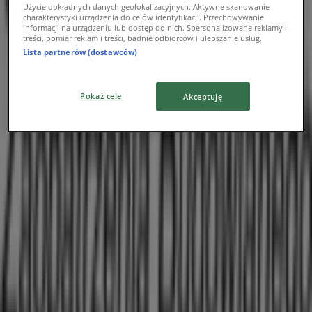
Użycie dokładnych danych geolokalizacyjnych. Aktywne skanowanie
Reklama
charakterystyki urządzenia do celów identyfikacji. Przechowywanie
informacji na urządzeniu lub dostęp do nich. Spersonalizowane reklamy i
treści, pomiar reklam i treści, badnie odbiorców i ulepszanie usług.
Lista partnerów (dostawców)
Pokaż cele
Akceptuję
{"numCatalogs":0}
Adresy i godziny otwarcia Hadex
Hadex