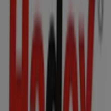
Przeglądaj katalogi
Hadex
i odkrywaj produkty z dużymi
rabatami, które pozwolą Ci zaoszczędzić na zakupach w
sierpień
. Dodatkowo informujemy Cię o wszystkich
ekskluzywnych
promocjach
, wyprzedażach i najnowszych
ofertach w
Kraków
i okolicach.
Nie przegap
ofert
od
Hadex
w
Kraków
i bądź na bieżąco
z najlepszymi cenami w
sierpień 2026
. W Tiendeo zawsze
znajdziesz najlepsze opcje zakupów w
Kraków
. Już teraz
sprawdź niesamowite promocje, które dla Ciebie
przygotowaliśmy!
Więcej informacji o Hadex
Reklama