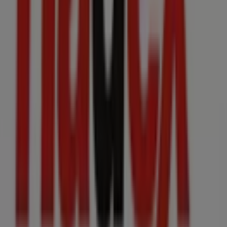
Tiendeo jest częścią Shopfully, firmy technologicznej,
która odmienia lokalne zakupy na całym świecie.
Tiendeo
Czym się zajmujemy
Rozwiązania biznesowe
Wiadomości i media
Pracuj z nami
Skontaktuj się z nami
Prośba dotycząca marketingu i biznesu