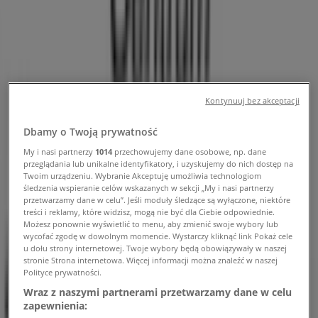
oferta
Obserwuj, aby otrzymywać oferty
Tiendeo w Kraków
»
Kontynuuj bez akceptacji
Samochody, motory i części samochodowe Kraków
Promocje
Dbamy o Twoją prywatność
My i nasi partnerzy
1014
przechowujemy dane osobowe, np. dane
»
przeglądania lub unikalne identyfikatory, i uzyskujemy do nich dostęp na
Twoim urządzeniu. Wybranie Akceptuję umożliwia technologiom
Hadex Kraków
śledzenia wspieranie celów wskazanych w sekcji „My i nasi partnerzy
przetwarzamy dane w celu”. Jeśli moduły śledzące są wyłączone, niektóre
treści i reklamy, które widzisz, mogą nie być dla Ciebie odpowiednie.
Sprawdź oferty Hadex w Kraków
Możesz ponownie wyświetlić to menu, aby zmienić swoje wybory lub
wycofać zgodę w dowolnym momencie. Wystarczy kliknąć link Pokaż cele
u dołu strony internetowej. Twoje wybory będą obowiązywały w naszej
stronie Strona internetowa. Więcej informacji można znaleźć w naszej
Kategoria:
Samochody, motory i części samochodowe
Polityce prywatności.
Wraz z naszymi partnerami przetwarzamy dane w celu
Wkrótce opublikujemy oferty Hadex
zapewnienia: