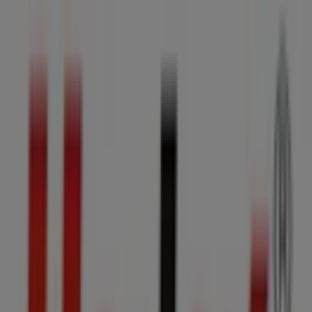
Hadex w: Tychy
Hadex w: Bieruń
Hadex w:
Tarnowskie Góry
Hadex w: Zebrzydowice
Zobacz więcej miast
Sprawdź oferty Hadex w Kraków
Kategoria:
Samochody, motory i części samochodowe
Katalogi i promocje dotyczące
Hadex w Kraków
Witamy w Tiendeo! To najlepsza opcja, aby znaleźć
najciekawsze
oferty
,
katalogi
i
promocje
w kategorii
Samochody, motory i części samochodowe
w
Kraków
.
W miesiącu
sierpień 2026
na naszej platformie odkryjesz
najnowsze oferty marki
Hadex
, jednej z
najpopularniejszych w branży
Samochody, motory i
części samochodowe
w
Kraków
.