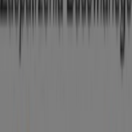
Zakopiańska 274, Kraków
9.3 km
Otwarte
Hadex Kraków — Sklepy, numeru telefonu i godziny
otwarcia
Inne sklepy - Samochody, motory i
części samochodowe w Kraków
Znajdź katalogi Hadex w twoim
mieście
Hadex w: Łódź
Hadex w: Katowice
Hadex w: Gliwice