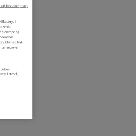
uj bez akceptacji
ikatory, i
edzenia
 śledzące są
 ponownie
y kliknąć link
internetowa.
 celów
my i treści,