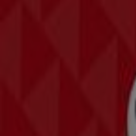
New Yorker Dąbrowa Górnicza
New Yorker Sosnowiec
New Yorker Gliwice
Zobacz więcej miast
Inne sklepy - Ubrania, buty i akceso
New Yorker
Witamy w Tiendeo! To najlepsza opcja nie tylko do znalezi
miesiącu
sierpień 2026
na naszej platformie możesz pozn
się najbliższe sklepy w
Kraków
.
Na Tiendeo masz dostęp nie tylko do
promocji
i rabatów, 
Kraków
i odkryj produkty z dużymi zniżkami, które pomog
sklepów, godzinach otwarcia i innych ważnych szczegółach, 
Nie przegap
ofert
w sklepach
New Yorker
w
Kraków
i bąd
zakupowe w
Kraków
. Zacznij już teraz eksplorować sklepy
Reklama