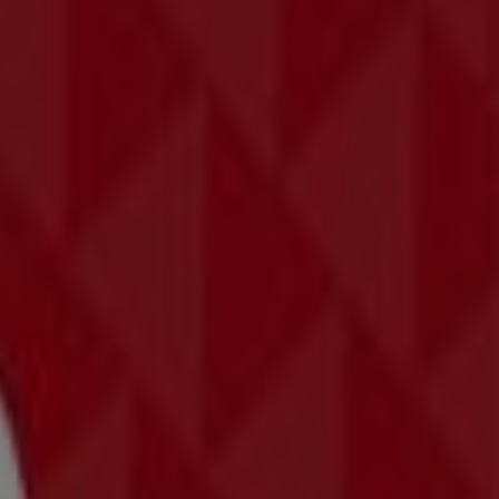
towice
New Yorker Nowy Sącz
New Yorker Bielsko-Biała
odkrycia najpopularniejszych sklepów w
Kraków
. W
znawalnych marek, a także dowiedzieć się, gdzie znajdują
 mieście. Przeglądaj katalogi
New Yorker
, znajdź sklepy w
starczamy szczegółowe informacje o lokalizacjach
deo zawsze znajdziesz najlepsze sklepy i możliwości