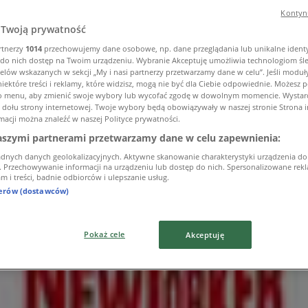
Kontynu
Twoją prywatność
rtnerzy
1014
przechowujemy dane osobowe, np. dane przeglądania lub unikalne identyf
do nich dostęp na Twoim urządzeniu. Wybranie Akceptuję umożliwia technologiom śl
elów wskazanych w sekcji „My i nasi partnerzy przetwarzamy dane w celu”. Jeśli moduły
iektóre treści i reklamy, które widzisz, mogą nie być dla Ciebie odpowiednie. Możesz
to menu, aby zmienić swoje wybory lub wycofać zgodę w dowolnym momencie. Wystarcz
u dołu strony internetowej. Twoje wybory będą obowiązywały w naszej stronie Strona 
macji można znaleźć w naszej Polityce prywatności.
aszymi partnerami przetwarzamy dane w celu zapewnienia:
adnych danych geolokalizacyjnych. Aktywne skanowanie charakterystyki urządzenia do
i. Przechowywanie informacji na urządzeniu lub dostęp do nich. Spersonalizowane rekla
m i treści, badnie odbiorców i ulepszanie usług.
nerów (dostawców)
Pokaż cele
Akceptuję