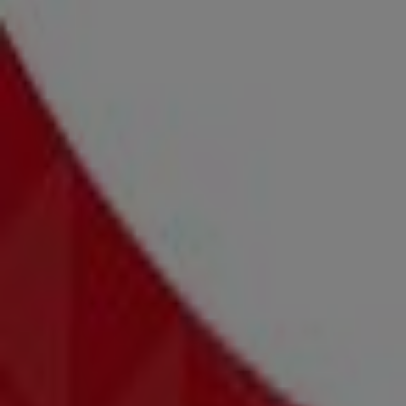
Otwarte
New Yorker
Kamieńskiego 11, Kraków
4.0 km
Otwarte
New Yorker
Al. Pokoju 67, Kraków
4.0 km