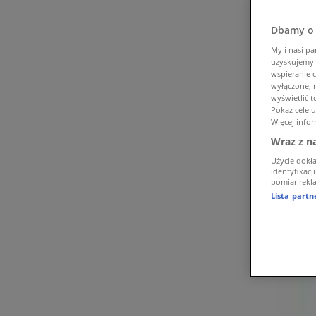
Tiendeo w Kraków
»
Ubrania, buty i akcesoria Kraków Promocje
»
Dbamy o 
New Yorker Kraków
»
My i nasi pa
uzyskujemy 
Sklepy New Yorker w Kraków
wspieranie c
wyłączone, n
wyświetlić 
Reklama
Pokaż cele 
Więcej infor
Wraz z n
Użycie dokł
identyfikacj
pomiar rekla
Lista part