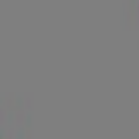
New Yorker
ul. Pawia 5, Kraków
192 m