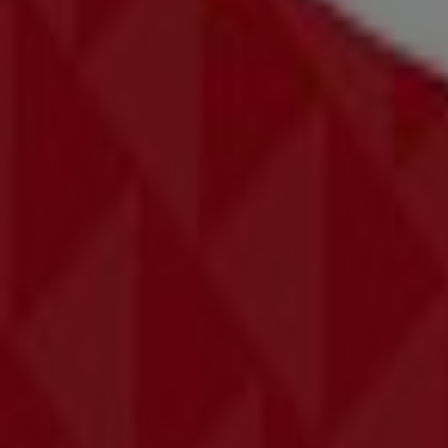
Otwarte
Reklama
Katalogi New Yorker w Kraków
New Yorker
Oferty New Yorker
Miasta ze sklepami New Yorker