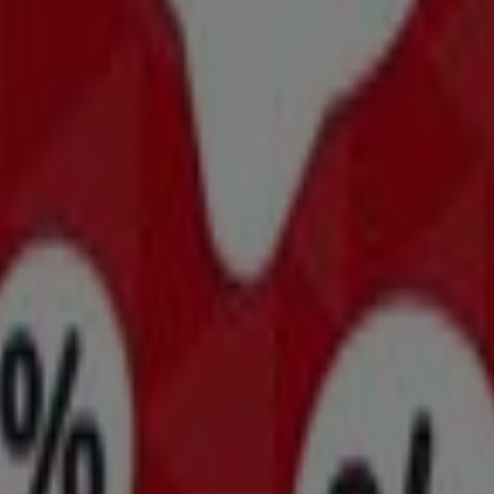
New Yorker Tarnów
New Yorker Czeladź
New Yorker Ka
ria w Kraków
enia najlepszych
ofert
,
katalogów
i
promocji
, ale także do 
ać najnowsze oferty
New Yorker
, jednej z najbardziej rozpo
ale również do informacji o sklepach stacjonarnych w Twoim
ą Ci zaoszczędzić na zakupach w tym
sierpień
. Dodatkowo do
które ułatwią Ci zakupy.
ź na bieżąco z najlepszymi cenami w
sierpień 2026
. Na Tien
 i promocje przygotowane specjalnie dla Ciebie!