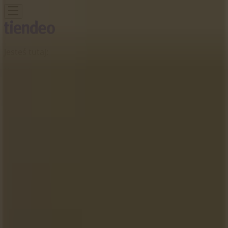
Jesteś tutaj:
Katowice
Featured
Supermarkety
Ubrania, buty i
akcesoria
Elektronika i AGD
Budownictwo i ogród
Dom i
meble
Sport
Perfumy i kosmetyki
Dzieci i
zabawki
Podróże
Restauracje i kawiarnie
Samochody,
motory i części samochodowe
Książki i artykuły
biurowe
Banki i ubezpieczenia
Reklama
Piekarnia Kłos - Le Ronda 9 -