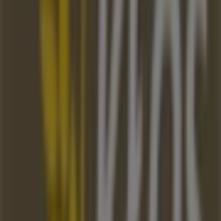
Piekarnia Kłos
Witamy w sklepie
Piekarnia Kłos
na Tiendeo! Tutaj
znajdziesz najlepsze
oferty
,
promocje
i
katalogi
tej
uznanej marki z branży
Restauracje i kawiarnie
. Nasz
sklep stacjonarny znajduje się pod adresem
Le Ronda 9
,
Katowice
, gdzie czeka na Ciebie szeroki wybór wysokiej
jakości produktów, które pozwolą Ci zaoszczędzić przez
cały
sierpień 2026
.
Na Tiendeo oferujemy wszystkie najnowsze informacje o
Piekarnia Kłos
, w tym godziny otwarcia, ekskluzywne
oferty i dokładną lokalizację sklepu w
Le Ronda 9
.
Dodatkowo możesz przeglądać najnowsze katalogi
Piekarnia Kłos
, odkrywać aktualne promocje i korzystać
z dużych rabatów na produkty z kategorii
Restauracje i
kawiarnie
podczas zakupów w
Katowice
.
Nie przegap okazji, aby odwiedzić sklep
Piekarnia Kłos
przy
Le Ronda 9
i cieszyć się pełnym doświadczeniem
zakupowym. Zapraszamy do odkrywania promocji