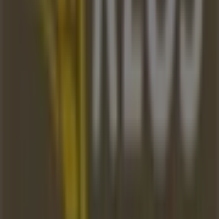
Tiendeo jest częścią Shopfully, firmy technologicznej,
która odmienia lokalne zakupy na całym świecie.