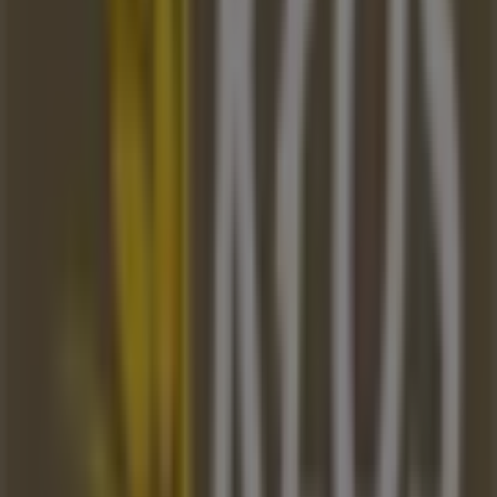
przygotowanych na
sierpień
i pozostania na bieżąco z
najlepszymi ofertami
Piekarnia Kłos
w
Katowice
.
Odwiedź nas i zacznij oszczędzać już dziś!
Więcej informacji o Piekarnia Kłos
Zobacz inne sklepy
Piekarnia Kłos w Katowice.
Reklama