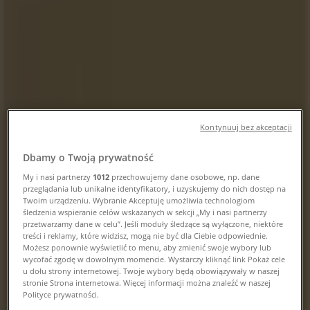
Kupony, godziny otwarcia i telefon
Tiendeo w Katowice
»
Restauracje i kawiarnie Katowice Promocje
»
Piekarnia Kłos Katowice
»
Kontynuuj bez akceptacji
Piekarnia Kłos | Le Ronda 9
Dbamy o Twoją prywatność
Mapa
32/2566401
My i nasi partnerzy
1012
przechowujemy dane osobowe, np. dane
Mapa
32/2566401
przeglądania lub unikalne identyfikatory, i uzyskujemy do nich dostęp na
Twoim urządzeniu. Wybranie Akceptuję umożliwia technologiom
Piekarnia Kłos Katowice Promocje
śledzenia wspieranie celów wskazanych w sekcji „My i nasi partnerzy
przetwarzamy dane w celu”. Jeśli moduły śledzące są wyłączone, niektóre
treści i reklamy, które widzisz, mogą nie być dla Ciebie odpowiednie.
Możesz ponownie wyświetlić to menu, aby zmienić swoje wybory lub
wycofać zgodę w dowolnym momencie. Wystarczy kliknąć link Pokaż cele
u dołu strony internetowej. Twoje wybory będą obowiązywały w naszej
stronie Strona internetowa. Więcej informacji można znaleźć w naszej
Polityce prywatności.