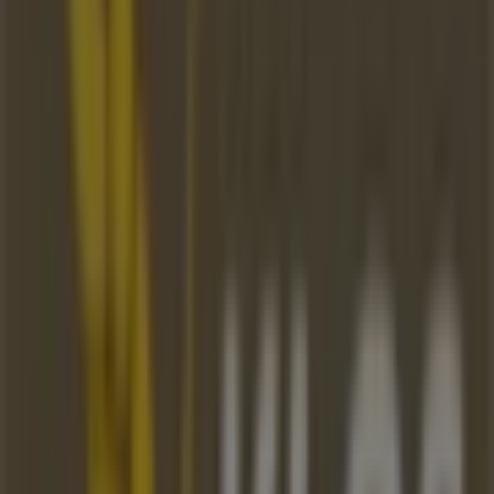
PKO Bank Polski
ul. Dolnych Wałów 11, Katowice
20 m
Praktiker
ul. Górnośląska 57, Katowice
20 m
Otwarte
Inne sklepy - Restauracje i
kawiarnie w Katowice