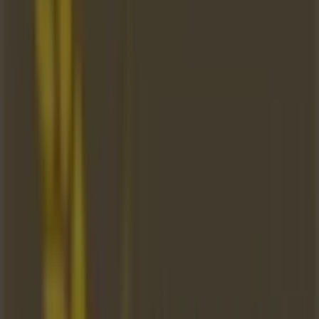
Pl. Tropikalny, Katowice
20 m
Notino
ul. 3-go Maja 30, Katowice
20 m
Otwarte