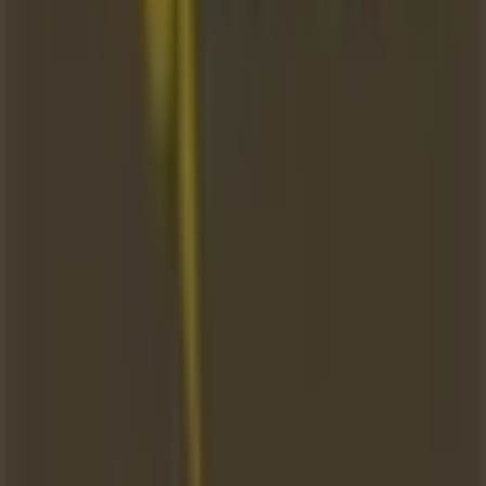
Tiendeo
Czym się zajmujemy
Rozwiązania biznesowe
Wiadomości i media
Pracuj z nami
Skontaktuj się z nami
Prośba dotycząca marketingu i biznesu
Sklep jest źle zaznaczony na mapie
Cotygodniowe informacje zwrotne dotyczące
reklam
Problemy techniczne i ogólne opinie
Indeks