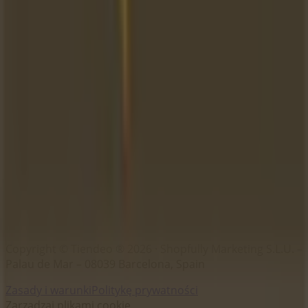
Marki
Marki lokalne
Firmy
Sklepy w okolicy
Produkty
Produkty lokalne
Miasta
Pobierz aplikację Tiendeo
Copyright © Tiendeo ® 2026 · Shopfully Marketing S.L.U. –
Palau de Mar – 08039 Barcelona, Spain
Zasady i warunki
Politykę prywatności
Zarządzaj plikami cookie