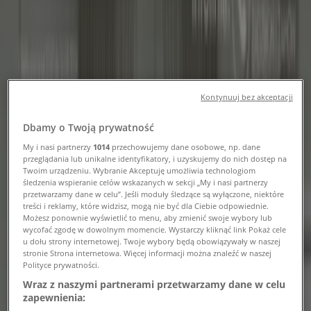
Tchibo
Radość domowych porządków
Kontynuuj bez akceptacji
Wygasa 12.08
Dbamy o Twoją prywatność
-4 dni
My i nasi partnerzy
1014
przechowujemy dane osobowe, np. dane
przeglądania lub unikalne identyfikatory, i uzyskujemy do nich dostęp na
Twoim urządzeniu. Wybranie Akceptuję umożliwia technologiom
śledzenia wspieranie celów wskazanych w sekcji „My i nasi partnerzy
Tchibo
przetwarzamy dane w celu”. Jeśli moduły śledzące są wyłączone, niektóre
treści i reklamy, które widzisz, mogą nie być dla Ciebie odpowiednie.
Możesz ponownie wyświetlić to menu, aby zmienić swoje wybory lub
Otuleni błękitem
wycofać zgodę w dowolnym momencie. Wystarczy kliknąć link Pokaż cele
u dołu strony internetowej. Twoje wybory będą obowiązywały w naszej
Wygasa 11.08
196 m - Kraków
stronie Strona internetowa. Więcej informacji można znaleźć w naszej
Polityce prywatności.
Wraz z naszymi partnerami przetwarzamy dane w celu
zapewnienia:
Tchibo