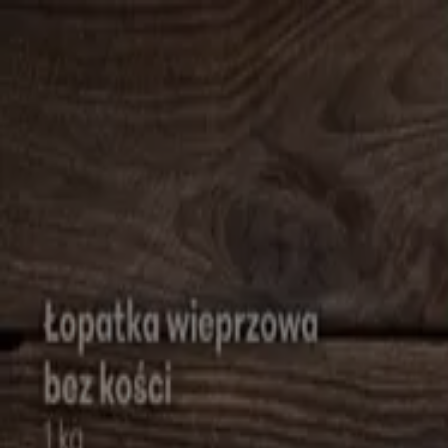
Jesteś tutaj:
Wołomin
Featured
Supermarkety
Ubrania, buty i akcesoria
Elektronik
kawiarnie
Samochody, motory i części samochodowe
Książk
Reklama
Najlepsze katalogi w Wołomin