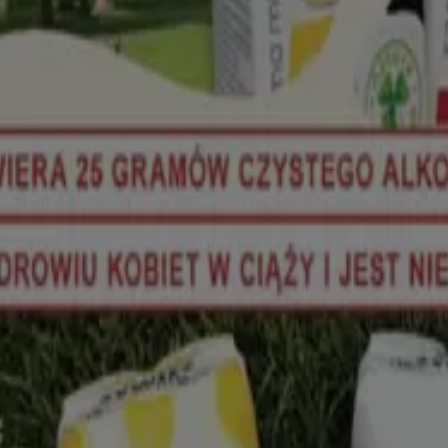
I LEGO
telefony
lodówka
meble ogrodowe
telefony komórkow