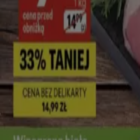
Nowy
Stokrotka
Express
Wygasa 12.08
Wołomin
Nowy