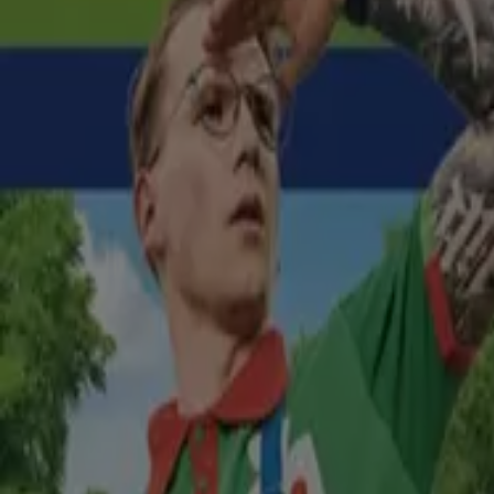
Groszek
Odkryj atrakcyjne oferty
Wygasa 12.08
Wołomin
Nowy
Groszek
Najlepsze oferty dla oszczędnych
Wygasa 12.08
Wołomin
Nowy
Groszek