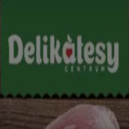
a i AGD
Budownictwo i ogród
Dom i meble
Sport
Perfumy i ko
i i artykuły biurowe
Banki i ubezpieczenia