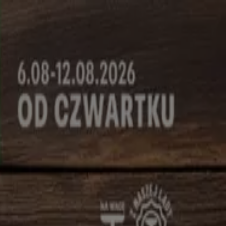
smetyki
Dzieci i zabawki
Podróże
Restauracje i