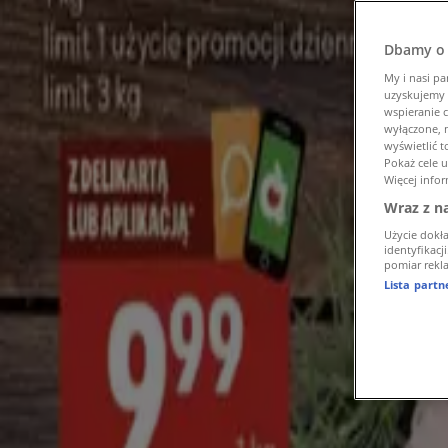
Reklama
Dbamy o 
My i nasi pa
uzyskujemy 
wspieranie c
wyłączone, n
wyświetlić 
Pokaż cele 
Więcej infor
Wraz z n
Użycie dokł
identyfikacj
pomiar rekla
Lista part