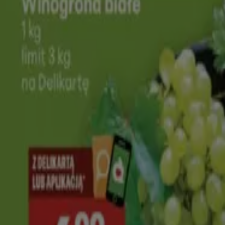
Stokrotka
Supermarket
Wygasa 12.08
Wołomin
Nowy
Stokrotka
Market
Wygasa 12.08
Wołomin
Nowy
JYSK
Oszczędzaj teraz dzięki naszym ofertom