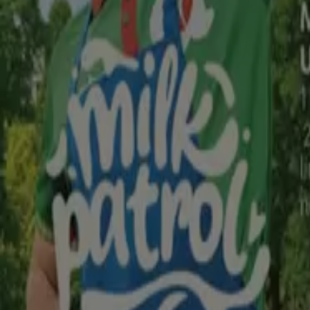
Groszek gazetka
Wygasa 12.08
Wołomin
Nowy
Selgros
Jeszcze więcej super promocji!
Wygasa 12.08
Wołomin
Nowy
Delikatesy Centrum
Najlepsze oferty dla wszystkich klientów
Wygasa 19.08
Wołomin