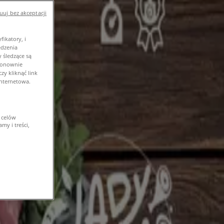
uj bez akceptacji
ikatory, i
edzenia
 śledzące są
 ponownie
y kliknąć link
internetowa.
 celów
my i treści,