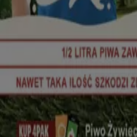
Nowy
Delikatesy Centrum
Delikatesy Centrum gazetka
Wygasa 12.08
Wołomin
Zobacz więcej
Reklama
Oferty specjalne
dziczyzna
Stroje kapielowe
kamerka internetowa
lody
KLOCK