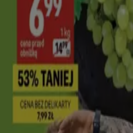
Wygasa 20.08
Wołomin
Przewidywane
Żabka
Świetne rabaty na wybrane produkty
Wygasa 9.08
Wołomin
Nowy
Groszek
Nasze najlepsze oferty dla Ciebie
Wygasa 12.08
Wołomin
Nowy