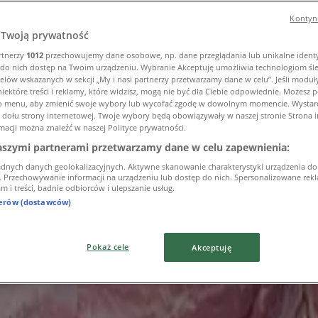
Kontynu
Twoją prywatność
rtnerzy
1012
przechowujemy dane osobowe, np. dane przeglądania lub unikalne identyf
do nich dostęp na Twoim urządzeniu. Wybranie Akceptuję umożliwia technologiom śl
elów wskazanych w sekcji „My i nasi partnerzy przetwarzamy dane w celu”. Jeśli moduły
iektóre treści i reklamy, które widzisz, mogą nie być dla Ciebie odpowiednie. Możesz
to menu, aby zmienić swoje wybory lub wycofać zgodę w dowolnym momencie. Wystarcz
u dołu strony internetowej. Twoje wybory będą obowiązywały w naszej stronie Strona 
macji można znaleźć w naszej Polityce prywatności.
aszymi partnerami przetwarzamy dane w celu zapewnienia:
adnych danych geolokalizacyjnych. Aktywne skanowanie charakterystyki urządzenia do
i. Przechowywanie informacji na urządzeniu lub dostęp do nich. Spersonalizowane rekla
m i treści, badnie odbiorców i ulepszanie usług.
nerów (dostawców)
Pokaż cele
Akceptuję