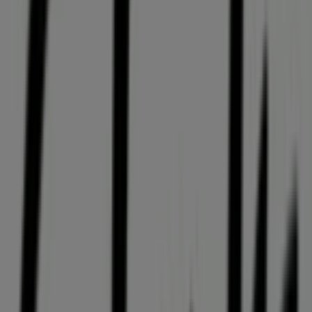
Wkrótce opublikujemy oferty Clarks
Miasta ze sklepami Clarks
Clarks Brzeg
Clarks Świdnica
Clarks Lubin
Clarks
Ostrów Wielkopolski
Clarks Opole
Clarks Jelenia Góra
Clarks Jarocin
Zobacz więcej miast
Inne sklepy - Ubrania, buty i
akcesoria w Wrocław
Clarks
Witamy w Tiendeo! To najlepsza opcja nie tylko do
znalezienia najlepszych
ofert
,
katalogów
i
promocji
, ale
także do odkrycia najpopularniejszych sklepów w