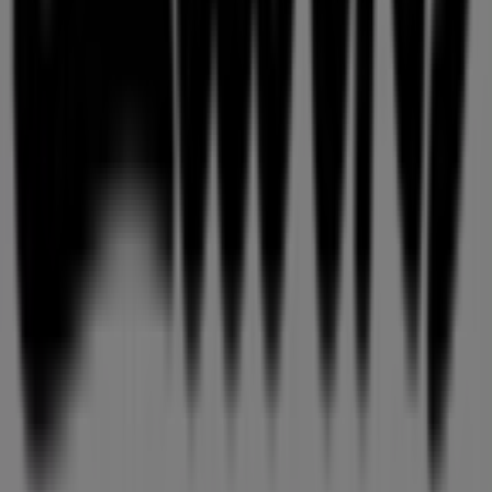
Skontaktuj się z nami
Prośba dotycząca marketingu i biznesu
Sklep jest źle zaznaczony na mapie
Cotygodniowe informacje zwrotne dotyczące
reklam
Problemy techniczne i ogólne opinie
Indeks
Marki
Marki lokalne
Firmy
Sklepy w okolicy
Produkty
Produkty lokalne