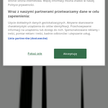
Ul. Świdnicka 6A, Wrocław
stronie Strona internetowa. Więcej informacji można znaleźć w naszej
Polityce prywatności.
424 m
Wraz z naszymi partnerami przetwarzamy dane w celu
zapewnienia:
Użycie dokładnych danych geolokalizacyjnych. Aktywne skanowanie
charakterystyki urządzenia do celów identyfikacji. Przechowywanie
informacji na urządzeniu lub dostęp do nich. Spersonalizowane reklamy i
Clarks
treści, pomiar reklam i treści, badnie odbiorców i ulepszanie usług.
Lista partnerów (dostawców)
Ul. Świdnicka 40, Wrocław
742 m
Pokaż cele
Akceptuję
Clarks
Ul. Powstańców Śląskich 2/4, Wrocław
1.2 km