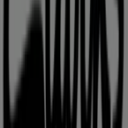
Tiendeo jest częścią Shopfully, firmy technologicznej,
która odmienia lokalne zakupy na całym świecie.
Tiendeo
Czym się zajmujemy
Rozwiązania biznesowe
Wiadomości i media
Pracuj z nami