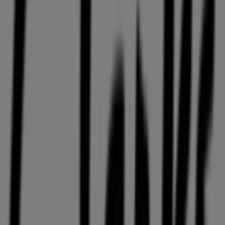
Wrocław
. W miesiącu
sierpień 2026
na naszej platformie
możesz poznać najnowsze oferty
Clarks
, jednej z
najbardziej rozpoznawalnych marek, a także dowiedzieć
się, gdzie znajdują się najbliższe sklepy w
Wrocław
.
Na Tiendeo masz dostęp nie tylko do
promocji
i rabatów,
ale również do informacji o sklepach stacjonarnych w
Twoim mieście. Przeglądaj katalogi
Clarks
, znajdź sklepy
w
Wrocław
i odkryj produkty z dużymi zniżkami, które
pomogą Ci zaoszczędzić na zakupach w tym
sierpień
.
Dodatkowo dostarczamy szczegółowe informacje o
lokalizacjach sklepów, godzinach otwarcia i innych
ważnych szczegółach, które ułatwią Ci zakupy.
Nie przegap
ofert
w sklepach
Clarks
w
Wrocław
i bądź
na bieżąco z najlepszymi cenami w
sierpień 2026
. Na
Tiendeo zawsze znajdziesz najlepsze sklepy i możliwości
zakupowe w
Wrocław
. Zacznij już teraz eksplorować
sklepy i promocje przygotowane specjalnie dla Ciebie!
Reklama