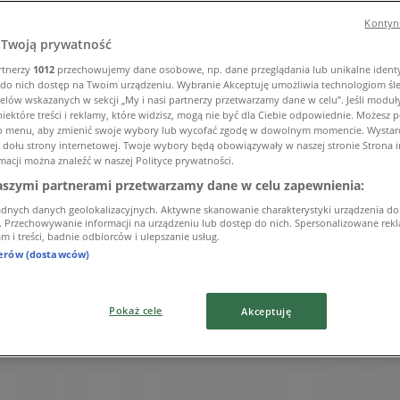
Kontynu
Twoją prywatność
rtnerzy
1012
przechowujemy dane osobowe, np. dane przeglądania lub unikalne identyf
do nich dostęp na Twoim urządzeniu. Wybranie Akceptuję umożliwia technologiom śl
elów wskazanych w sekcji „My i nasi partnerzy przetwarzamy dane w celu”. Jeśli moduły
iektóre treści i reklamy, które widzisz, mogą nie być dla Ciebie odpowiednie. Możesz
to menu, aby zmienić swoje wybory lub wycofać zgodę w dowolnym momencie. Wystarcz
u dołu strony internetowej. Twoje wybory będą obowiązywały w naszej stronie Strona 
macji można znaleźć w naszej Polityce prywatności.
aszymi partnerami przetwarzamy dane w celu zapewnienia:
adnych danych geolokalizacyjnych. Aktywne skanowanie charakterystyki urządzenia do
i. Przechowywanie informacji na urządzeniu lub dostęp do nich. Spersonalizowane rekla
m i treści, badnie odbiorców i ulepszanie usług.
nerów (dostawców)
Pokaż cele
Akceptuję