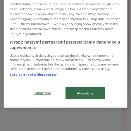
czwartek
przetwarzamy dane w celu”. Jeśli moduły śledzące są wyłączone, niektóre
09:00 - 21:00
treści i reklamy, które widzisz, mogą nie być dla Ciebie odpowiednie.
Możesz ponownie wyświetlić to menu, aby zmienić swoje wybory lub
piątek
wycofać zgodę w dowolnym momencie. Wystarczy kliknąć link Pokaż cele
09:00 - 21:00
u dołu strony internetowej. Twoje wybory będą obowiązywały w naszej
sobota
stronie Strona internetowa. Więcej informacji można znaleźć w naszej
Polityce prywatności.
09:00 - 21:00
Wraz z naszymi partnerami przetwarzamy dane w celu
Mapa
883 371 704
zapewnienia:
Użycie dokładnych danych geolokalizacyjnych. Aktywne skanowanie
Otwarte
Do 21:00
charakterystyki urządzenia do celów identyfikacji. Przechowywanie
informacji na urządzeniu lub dostęp do nich. Spersonalizowane reklamy i
treści, pomiar reklam i treści, badnie odbiorców i ulepszanie usług.
Lista partnerów (dostawców)
niedziela
09:30 - 19:30
poniedziałek
Pokaż cele
Akceptuję
09:00 - 21:00
wtorek
09:00 - 21:00
środa
09:00 - 21:00
czwartek