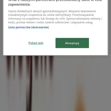
zapewnienia:
Użycie dokładnych danych geolokalizacyjnych. Aktywne skanowanie
Drogerie Laboo
charakterystyki urządzenia do celów identyfikacji. Przechowywanie
informacji na urządzeniu lub dostęp do nich. Spersonalizowane reklamy i
Drogerie Laboo gazetka
treści, pomiar reklam i treści, badnie odbiorców i ulepszanie usług.
Lista partnerów (dostawców)
Wygasa 31.08
Pokaż cele
Akceptuję
Najbliższe sklepy
Groszek
Rynek, 24, Annopol
23 m
Drogerie Laboo