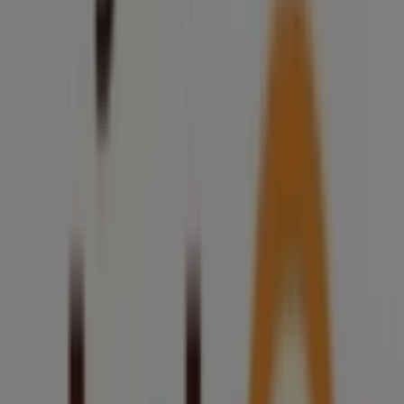
Rynek 18, Annopol
32 m
Euro Sklep
ul. Rynek 24, Annopol
76 m
Poczta Polska
ul. Rynek 24, Annopol
79 m