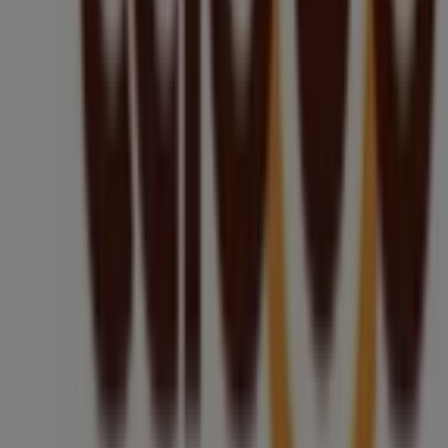
Tiendeo jest częścią Shopfully, firmy technologicznej,
która odmienia lokalne zakupy na całym świecie.
Tiendeo