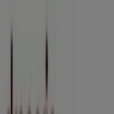
Jesteś tutaj:
Annopol
Featured
Supermarkety
Ubrania, buty i
akcesoria
Elektronika i AGD
Budownictwo i ogród
Dom i
meble
Sport
Perfumy i kosmetyki
Dzieci i
zabawki
Podróże
Restauracje i kawiarnie
Samochody,
motory i części samochodowe
Książki i artykuły
biurowe
Banki i ubezpieczenia
Reklama
Sklep Drogerie Laboo - Rynek 18 -