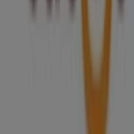
Czym się zajmujemy
Rozwiązania biznesowe
Wiadomości i media
Pracuj z nami
Skontaktuj się z nami
Prośba dotycząca marketingu i biznesu
Sklep jest źle zaznaczony na mapie
Cotygodniowe informacje zwrotne dotyczące
reklam
Problemy techniczne i ogólne opinie
Indeks
Marki