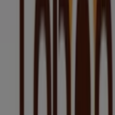
Witamy w sklepie
Drogerie Laboo
na Tiendeo! Tutaj
znajdziesz najlepsze
oferty
,
promocje
i
katalogi
tej
uznanej marki z branży
Perfumy i kosmetyki
. Nasz sklep
stacjonarny znajduje się pod adresem
Rynek 18
,
Annopol
, gdzie czeka na Ciebie szeroki wybór wysokiej
jakości produktów, które pozwolą Ci zaoszczędzić przez
cały
sierpień 2026
.
Na Tiendeo oferujemy wszystkie najnowsze informacje o
Drogerie Laboo
, w tym godziny otwarcia, ekskluzywne
oferty i dokładną lokalizację sklepu w
Rynek 18
.
Dodatkowo możesz przeglądać najnowsze katalogi
Drogerie Laboo
, odkrywać aktualne promocje i korzystać
z dużych rabatów na produkty z kategorii
Perfumy i
kosmetyki
podczas zakupów w
Annopol
.
Nie przegap okazji, aby odwiedzić sklep
Drogerie Laboo
przy
Rynek 18
i cieszyć się pełnym doświadczeniem
zakupowym. Zapraszamy do odkrywania promocji
przygotowanych na
sierpień
i pozostania na bieżąco z
najlepszymi ofertami
Drogerie Laboo
w
Annopol
.