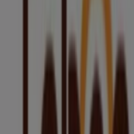
Zamknięte
Lewiatan
Rynek 23, Annopol
92 m
Otwarte
Inne sklepy - Perfumy i kosmetyki w
Annopol
Drogerie Laboo