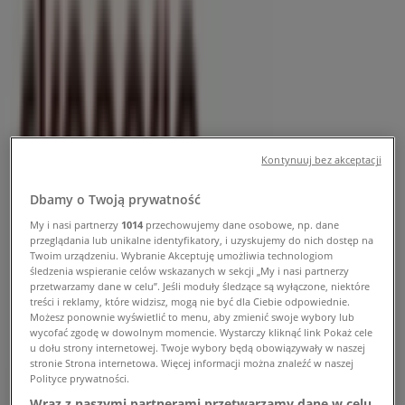
Promocje, godziny otwarcia i
telefon
Tiendeo w Annopol
»
Perfumy i kosmetyki Annopol Promocje
Kontynuuj bez akceptacji
»
Drogerie Laboo Annopol
»
Dbamy o Twoją prywatność
Drogerie Laboo | Rynek 18
My i nasi partnerzy
1014
przechowujemy dane osobowe, np. dane
przeglądania lub unikalne identyfikatory, i uzyskujemy do nich dostęp na
Mapa
Twoim urządzeniu. Wybranie Akceptuję umożliwia technologiom
Mapa
śledzenia wspieranie celów wskazanych w sekcji „My i nasi partnerzy
przetwarzamy dane w celu”. Jeśli moduły śledzące są wyłączone, niektóre
treści i reklamy, które widzisz, mogą nie być dla Ciebie odpowiednie.
Drogerie Laboo Annopol Promocje
Możesz ponownie wyświetlić to menu, aby zmienić swoje wybory lub
wycofać zgodę w dowolnym momencie. Wystarczy kliknąć link Pokaż cele
u dołu strony internetowej. Twoje wybory będą obowiązywały w naszej
stronie Strona internetowa. Więcej informacji można znaleźć w naszej
Polityce prywatności.
Wraz z naszymi partnerami przetwarzamy dane w celu