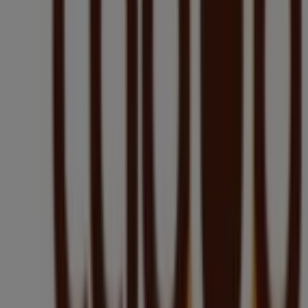
Odwiedź nas i zacznij oszczędzać już dziś!
Więcej informacji o Drogerie Laboo
Zobacz inne sklepy
Drogerie Laboo w Annopol.
Reklama