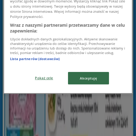
wycofać zgodę w dowolnym momencie. Wystarczy kliknąć link Pokaż cele
u dołu strony internetowej. Twoje wybory będą obowiązywały w naszej
Rossmann
stronie Strona internetowa. Więcej informacji można znaleźć w naszej
Polityce prywatności.
Łap super ceny na pielęgnację i akcesoria
Wraz z naszymi partnerami przetwarzamy dane w celu
zapewnienia:
Wygasa 23.08
Oświęcim
Użycie dokładnych danych geolokalizacyjnych. Aktywne skanowanie
Nowy
charakterystyki urządzenia do celów identyfikacji. Przechowywanie
informacji na urządzeniu lub dostęp do nich. Spersonalizowane reklamy i
treści, pomiar reklam i treści, badnie odbiorców i ulepszanie usług.
Lista partnerów (dostawców)
KiK
Pokaż cele
Akceptuję
gazetka Kik
Wygasa 21.08
Oświęcim
Abra Meble
Atrakcyjne oferty specjalne dla