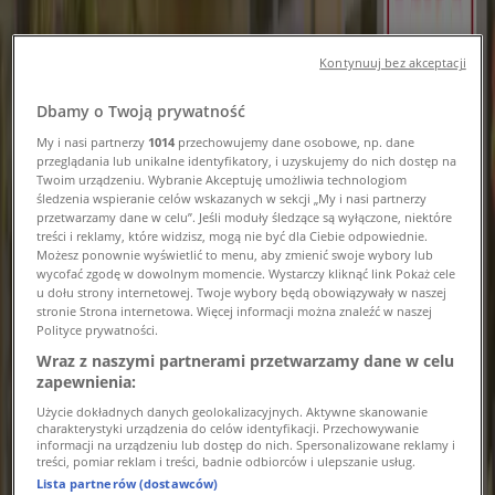
Pepco
Kontynuuj bez akceptacji
Nasze najlepsze oferty dla Ciebie
Dbamy o Twoją prywatność
Wygasa 19.08
388 m - Lublin
My i nasi partnerzy
1014
przechowujemy dane osobowe, np. dane
przeglądania lub unikalne identyfikatory, i uzyskujemy do nich dostęp na
Twoim urządzeniu. Wybranie Akceptuję umożliwia technologiom
śledzenia wspieranie celów wskazanych w sekcji „My i nasi partnerzy
przetwarzamy dane w celu”. Jeśli moduły śledzące są wyłączone, niektóre
Pepco
treści i reklamy, które widzisz, mogą nie być dla Ciebie odpowiednie.
Możesz ponownie wyświetlić to menu, aby zmienić swoje wybory lub
Szeroki wybór ofert
wycofać zgodę w dowolnym momencie. Wystarczy kliknąć link Pokaż cele
u dołu strony internetowej. Twoje wybory będą obowiązywały w naszej
stronie Strona internetowa. Więcej informacji można znaleźć w naszej
Wygasa 15.08
388 m - Lublin
Polityce prywatności.
Wygasa jutro
Wraz z naszymi partnerami przetwarzamy dane w celu
zapewnienia:
Użycie dokładnych danych geolokalizacyjnych. Aktywne skanowanie
Pepco
charakterystyki urządzenia do celów identyfikacji. Przechowywanie
informacji na urządzeniu lub dostęp do nich. Spersonalizowane reklamy i
treści, pomiar reklam i treści, badnie odbiorców i ulepszanie usług.
Nasze najlepsze okazje
Lista partnerów (dostawców)