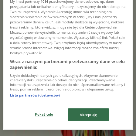
My i nasi partnerzy
1014
przechowujemy dane osobowe, np. dane
przeglądania lub unikalne identyfikatory, i uzyskujemy do nich dostęp na
Twoim urządzeniu. Wybranie Akceptuję umożliwia technologiom
śledzenia wspieranie celów wskazanych w sekcji „My i nasi partnerzy
przetwarzamy dane w celu”. Jeśli moduły śledzące są wyłączone, niektóre
treści i reklamy, które widzisz, mogą nie być dla Ciebie odpowiednie.
Możesz ponownie wyświetlić to menu, aby zmienić swoje wybory lub
wycofać zgodę w dowolnym momencie. Wystarczy kliknąć link Pokaż cele
u dołu strony internetowej. Twoje wybory będą obowiązywały w naszej
stronie Strona internetowa. Więcej informacji można znaleźć w naszej
Polityce prywatności.
Wraz z naszymi partnerami przetwarzamy dane w celu
{"numCatalogs":0}
zapewnienia:
Adresy i godziny otwarcia Meble
Użycie dokładnych danych geolokalizacyjnych. Aktywne skanowanie
charakterystyki urządzenia do celów identyfikacji. Przechowywanie
Vox
informacji na urządzeniu lub dostęp do nich. Spersonalizowane reklamy i
treści, pomiar reklam i treści, badnie odbiorców i ulepszanie usług.
Lista partnerów (dostawców)
Meble Vox
Pokaż cele
Akceptuję
Galeria Gala Dom i Wnętrze (piętro 2), ul.Fabryczna
2, 20-301, Lublin