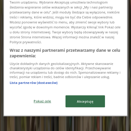
Twoim urządzeniu. Wybranie Akceptuję umożliwia technologiom
śledzenia wspieranie celów wskazanych w sekcji „My i nasi partnerzy
przetwarzamy dane w celu”. Jeśli moduły śledzące są wyłączone, niektóre
treści i reklamy, które widzisz, mogą nie być dla Ciebie odpowiednie.
Możesz ponownie wyświetlić to menu, aby zmienić swoje wybory lub
wycofać zgodę w dowolnym momencie. Wystarczy kliknąć link Pokaż cele
{"numCatalogs":1}
u dołu strony internetowej. Twoje wybory będą obowiązywały w naszej
stronie Strona internetowa. Więcej informacji można znaleźć w naszej
Polityce prywatności.
Wraz z naszymi partnerami przetwarzamy dane w celu
zapewnienia:
Najczęściej klikane produkty
Użycie dokładnych danych geolokalizacyjnych. Aktywne skanowanie
charakterystyki urządzenia do celów identyfikacji. Przechowywanie
Deichmann
informacji na urządzeniu lub dostęp do nich. Spersonalizowane reklamy i
treści, pomiar reklam i treści, badnie odbiorców i ulepszanie usług.
Lista partnerów (dostawców)
Pokaż cele
Akceptuję
104
,