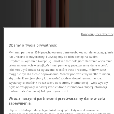
Drogerie Polskie
Kontynuuj bez akceptacj
Drogerie Polskie gazetka
Dbamy o Twoją prywatność
Wygasa 31.08
My i nasi partnerzy
1014
przechowujemy dane osobowe, np. dane przeglądania
{"numCatalogs":1}
lub unikalne identyfikatory, i uzyskujemy do nich dostęp na Twoim
urządzeniu. Wybranie Akceptuję umożliwia technologiom śledzenia wspieranie
Adresy i godziny otwarcia Drogerie
celów wskazanych w sekcji „My i nasi partnerzy przetwarzamy dane w celu”.
Jeśli moduły śledzące są wyłączone, niektóre treści i reklamy, które widzisz,
Polskie
mogą nie być dla Ciebie odpowiednie. Możesz ponownie wyświetlić to menu,
aby zmienić swoje wybory lub wycofać zgodę w dowolnym momencie.
Wystarczy kliknąć link Pokaż cele u dołu strony internetowej. Twoje wybory
będą obowiązywały w naszej stronie Strona internetowa. Więcej informacji
można znaleźć w naszej Polityce prywatności.
Wraz z naszymi partnerami przetwarzamy dane w celu
zapewnienia:
Drogerie Polskie
Użycie dokładnych danych geolokalizacyjnych. Aktywne skanowanie