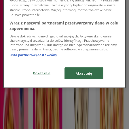
wycofać zgodę w dowolnym momencie. Wystarczy kliknąć link Pokaż cele
u dołu strony internetowej. Twoje wybory będą obowiązywały w naszej
stronie Strona internetowa. Więcej informacji można znaleźć w naszej
Polityce prywatności.
Wraz z naszymi partnerami przetwarzamy dane w celu
zapewnienia:
Użycie dokładnych danych geolokalizacyjnych. Aktywne skanowanie
charakterystyki urządzenia do celów identyfikacji. Przechowywanie
informacji na urządzeniu lub dostęp do nich. Spersonalizowane reklamy i
treści, pomiar reklam i treści, badnie odbiorców i ulepszanie usług.
Lista partnerów (dostawców)
Pokaż cele
Akceptuję
{"numCatalogs":0}
Inni użytkownicy również
przeglądali te katalogi
Nowy