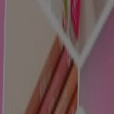
Katalogi Perfumy i kosmetyki w
Toruń
Ulotki i najlepsze oferty w Toruń
dziczyzna
Stroje kapielowe
kamerka
internetowa
lody
KLOCKI LEGO
telefony
lodówka
meble
ogrodowe
telefony komórkowe
Perfumy i kosmetyki w innych
miastach
Warszawa
Kraków
Poznań
Wrocław
Łódź
Gdańsk
Szczecin
Lublin
Katowice
Bydgoszcz
Białystok
Rzeszów
Gdynia
Częstochowa
Kielce