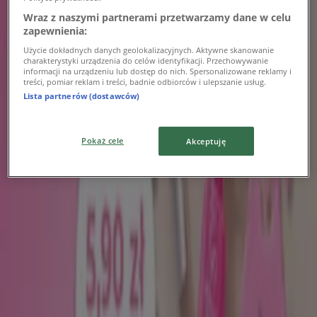
Drogerie Laboo gazetka
Wraz z naszymi partnerami przetwarzamy dane w celu
zapewnienia:
Wygasa 31.08
Toruń
Nowy
Użycie dokładnych danych geolokalizacyjnych. Aktywne skanowanie
charakterystyki urządzenia do celów identyfikacji. Przechowywanie
informacji na urządzeniu lub dostęp do nich. Spersonalizowane reklamy i
treści, pomiar reklam i treści, badnie odbiorców i ulepszanie usług.
Lista partnerów (dostawców)
Inglot
-20 %
Pokaż cele
Akceptuję
Wygasa 23.08
Toruń
Nowy
MAC
Zabierz ze sobą letni blask
Wygasa 24.08
Toruń
Reklama