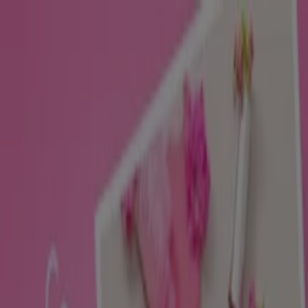
Jesteś tutaj:
Toruń
Featured
Supermarkety
Ubrania, buty i
akcesoria
Elektronika i AGD
Budownictwo i ogród
Dom i
meble
Sport
Perfumy i kosmetyki
Dzieci i
zabawki
Podróże
Restauracje i kawiarnie
Samochody,
motory i części samochodowe
Książki i artykuły
biurowe
Banki i ubezpieczenia
Reklama
Perfumy i kosmetyki Toruń -