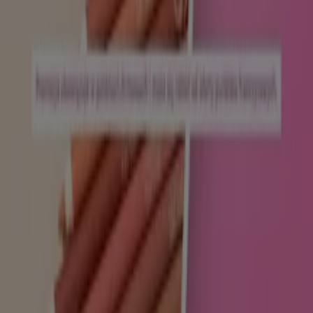
reklam
Problemy techniczne i ogólne opinie
Indeks
Marki
Marki lokalne
Firmy
Sklepy w okolicy
Produkty
Produkty lokalne
Miasta
Pobierz aplikację Tiendeo