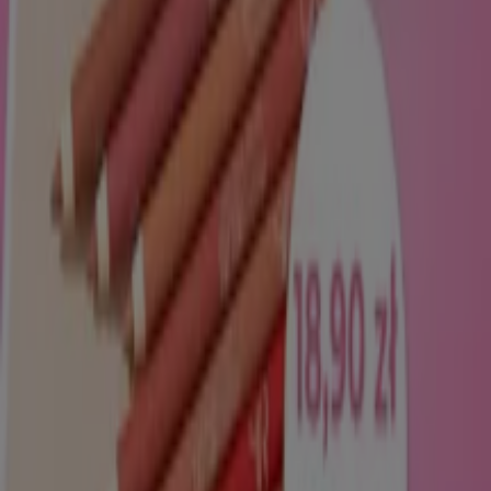
Toruń
Zobacz więcej miast
W kategorii
Uroda
znajdziesz informacje o tym gdzie
najlepiej kupić Twoje ulubione
perfumy
czy ich
odpowiedniki, bez względu na to czy są to
perfumy
męskie
czy
damskie
. W tym dziale możesz przeglądać
wszystkie dostępne na rynku
kosmetyki
i siedząc
wygodnie we własnym domu decydować, które z nich
zamierzasz kupić.
Przejdź do oferty Perfumy i kosmetyki
Reklama