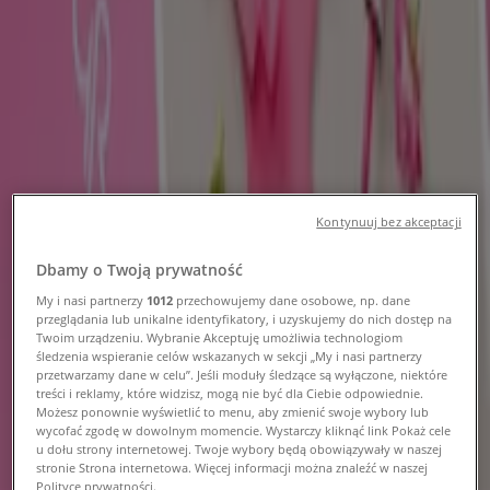
gazetka, promocje i kody rabatowe
Tiendeo w Toruń
»
Perfumy i kosmetyki Toruń Promocje
Nowy
Kontynuuj bez akceptacji
Drogerie Natura
Dbamy o Twoją prywatność
Kupuj wybrane produkty w supercenach
My i nasi partnerzy
1012
przechowujemy dane osobowe, np. dane
przeglądania lub unikalne identyfikatory, i uzyskujemy do nich dostęp na
Wygasa 24.08
Toruń
Twoim urządzeniu. Wybranie Akceptuję umożliwia technologiom
śledzenia wspieranie celów wskazanych w sekcji „My i nasi partnerzy
Przewidywane
przetwarzamy dane w celu”. Jeśli moduły śledzące są wyłączone, niektóre
treści i reklamy, które widzisz, mogą nie być dla Ciebie odpowiednie.
Możesz ponownie wyświetlić to menu, aby zmienić swoje wybory lub
wycofać zgodę w dowolnym momencie. Wystarczy kliknąć link Pokaż cele
Drogerie Laboo
u dołu strony internetowej. Twoje wybory będą obowiązywały w naszej
stronie Strona internetowa. Więcej informacji można znaleźć w naszej
Polityce prywatności.