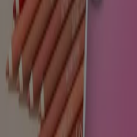
Tiendeo jest częścią Shopfully, firmy technologicznej,
która odmienia lokalne zakupy na całym świecie.
Tiendeo
Czym się zajmujemy
Rozwiązania biznesowe
Wiadomości i media
Pracuj z nami
Skontaktuj się z nami
Prośba dotycząca marketingu i biznesu
Sklep jest źle zaznaczony na mapie
Cotygodniowe informacje zwrotne dotyczące