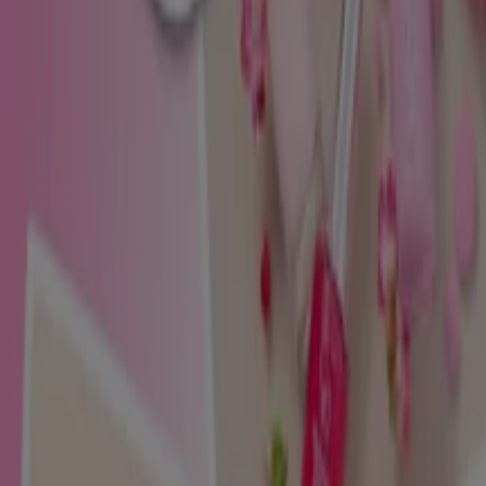
Nowy
Golden Rose
Promocja obowiązuje do 31.08.2026
Wygasa 31.08
Toruń
Zobacz więcej
Reklama