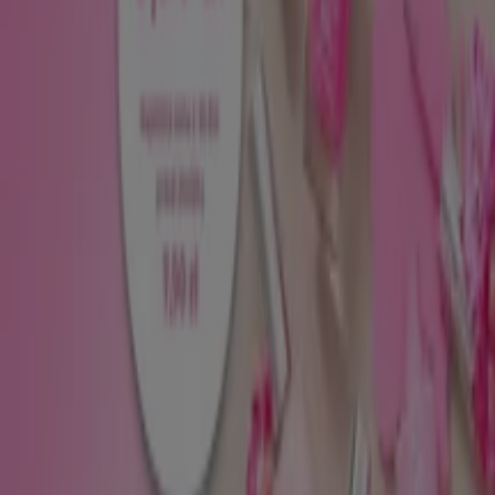
Nowy
Vision Express
Sale do - 40 %
Wygasa 23.08
Toruń