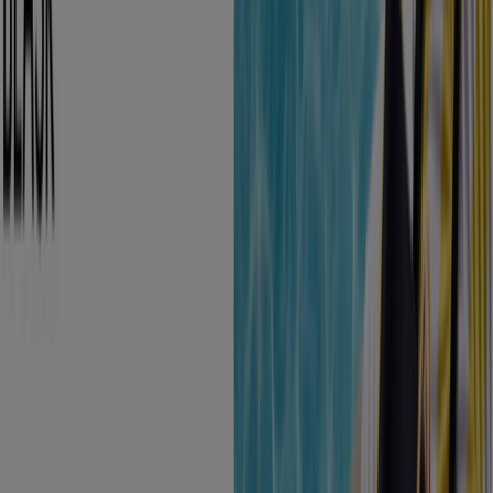
MAC
Zabierz ze sobą letni blask
Wygasa 24.08
Lublin
Zobacz więcej
Reklama