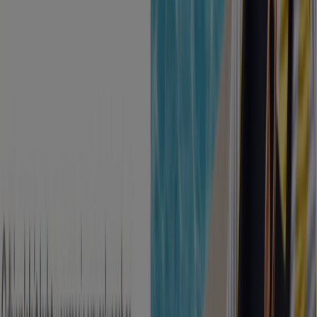
Katalogi Perfumy i kosmetyki w
Lublin
Ulotki i najlepsze oferty w Lublin
dziczyzna
Stroje kapielowe
kamerka
internetowa
lody
KLOCKI LEGO
telefony
lodówka
meble
ogrodowe
telefony komórkowe
Perfumy i kosmetyki w innych
miastach
Warszawa
Kraków
Poznań
Wrocław
Łódź
Gdańsk
Szczecin
Lublin
Katowice
Bydgoszcz
Białystok
Rzeszów
Gdynia
Częstochowa
Kielce
Toruń
Zobacz więcej miast
W kategorii
Uroda
znajdziesz informacje o tym gdzie