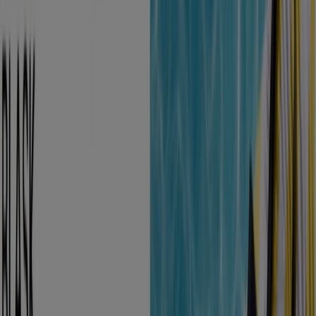
Inglot
-20 %
Wygasa 23.08
Lublin