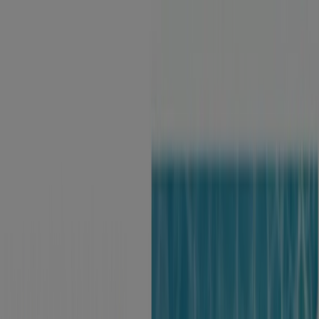
Jesteś tutaj:
Lublin
Featured
Supermarkety
Ubrania, buty i
akcesoria
Elektronika i AGD
Budownictwo i ogród
Dom i
meble
Sport
Perfumy i kosmetyki
Dzieci i
zabawki
Podróże
Restauracje i kawiarnie
Samochody,
motory i części samochodowe
Książki i artykuły
biurowe
Banki i ubezpieczenia
Reklama
Perfumy i kosmetyki Lublin -