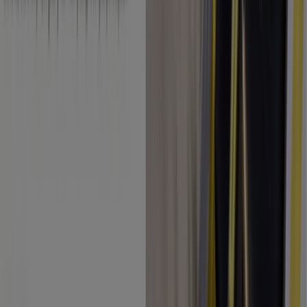
Indeks
Marki
Marki lokalne
Firmy
Sklepy w okolicy
Produkty
Produkty lokalne
Miasta
Pobierz aplikację Tiendeo
Copyright © Tiendeo ® 2026 · Shopfully Marketing S.L.U. –
Palau de Mar – 08039 Barcelona, Spain