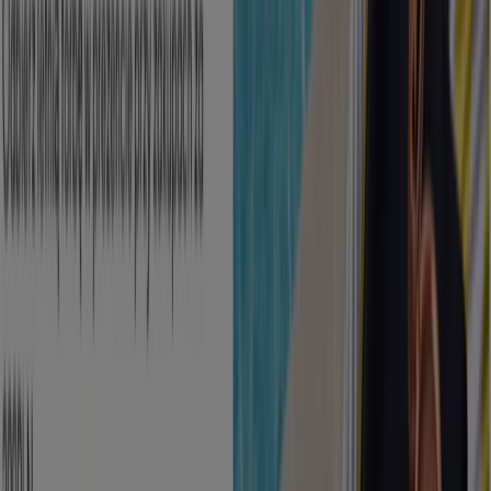
najlepiej kupić Twoje ulubione
perfumy
czy ich
odpowiedniki, bez względu na to czy są to
perfumy
męskie
czy
damskie
. W tym dziale możesz przeglądać
wszystkie dostępne na rynku
kosmetyki
i siedząc
wygodnie we własnym domu decydować, które z nich
zamierzasz kupić.
Przejdź do oferty Perfumy i kosmetyki
Reklama