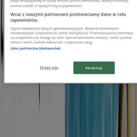
będą obowiązywały w naszej stronie Strona internetowa. Więcej informacji
można znaleźć w naszej Polityce prywatności.
Wygasa 2.09
Lublin
Wraz z naszymi partnerami przetwarzamy dane w celu
Nowy
zapewnienia:
Użycie dokładnych danych geolokalizacyjnych. Aktywne skanowanie
charakterystyki urządzenia do celów identyfikacji. Przechowywanie informacji
Drogerie Natura
na urządzeniu lub dostęp do nich. Spersonalizowane reklamy i treści, pomiar
reklam i treści, badnie odbiorców i ulepszanie usług.
Lista partnerów (dostawców)
Kupuj wybrane produkty w supercenach
Wygasa 24.08
Lublin
Pokaż cele
Akceptuję
Nowy
Drogerie Laboo
Drogerie Laboo gazetka
Wygasa 31.08
Lublin
Reklama