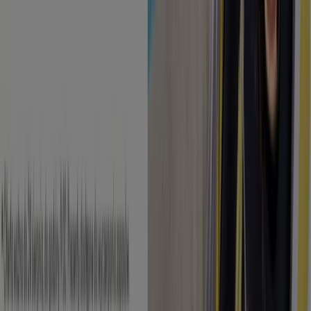
która odmienia lokalne zakupy na całym świecie.
Tiendeo
Czym się zajmujemy
Rozwiązania biznesowe
Wiadomości i media
Pracuj z nami
Skontaktuj się z nami
Prośba dotycząca marketingu i biznesu
Sklep jest źle zaznaczony na mapie
Cotygodniowe informacje zwrotne dotyczące
reklam
Problemy techniczne i ogólne opinie