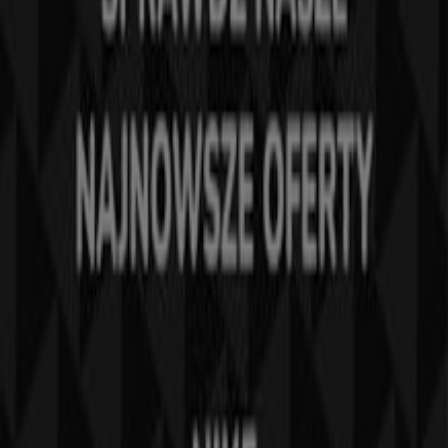
Rozwiązania biznesowe
Wiadomości i media
Pracuj z nami
Skontaktuj się z nami
Prośba dotycząca marketingu i biznesu
Sklep jest źle zaznaczony na mapie
Cotygodniowe informacje zwrotne dotyczące
reklam
Problemy techniczne i ogólne opinie
Indeks
Marki
Marki lokalne