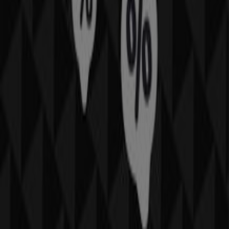
Więcej informacji o NIKE
Zobacz inne sklepy NIKE w
Kraków.
Reklama