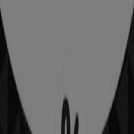
ul. Pawia 5a, Kraków
24 m
Super-Pharm
ul. Pawia 5A, Kraków
24 m
Otwarte
Calzedonia
Podgórska, 34, Kraków