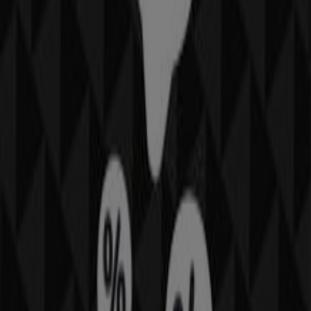
najlepsze
oferty
,
promocje
i
katalogi
tej uznanej marki z
branży
Sport
. Nasz sklep stacjonarny znajduje się pod
adresem
ul. Profesora Adama Rożańskiego 32
,
Kraków
, gdzie czeka na Ciebie szeroki wybór wysokiej
jakości produktów, które pozwolą Ci zaoszczędzić przez
cały
sierpień 2026
.
Na Tiendeo oferujemy wszystkie najnowsze informacje o
NIKE
, w tym godziny otwarcia, ekskluzywne oferty i
dokładną lokalizację sklepu w
ul. Profesora Adama
Rożańskiego 32
. Dodatkowo możesz przeglądać
najnowsze katalogi
NIKE
, odkrywać aktualne promocje i
korzystać z dużych rabatów na produkty z kategorii
Sport
podczas zakupów w
Kraków
.
Nie przegap okazji, aby odwiedzić sklep
NIKE
przy
ul.
Profesora Adama Rożańskiego 32
i cieszyć się pełnym
doświadczeniem zakupowym. Zapraszamy do odkrywania
promocji przygotowanych na
sierpień
i pozostania na
bieżąco z najlepszymi ofertami
NIKE
w
Kraków
. Odwiedź
nas i zacznij oszczędzać już dziś!