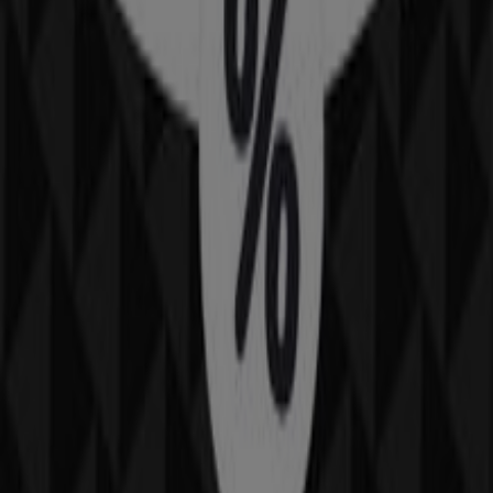
33 m
ZARA
PAWIA, 5, Kraków
33 m
Otwarte
Inne sklepy - Sport w Kraków
NIKE
Witamy w sklepie
NIKE
na Tiendeo! Tutaj znajdziesz