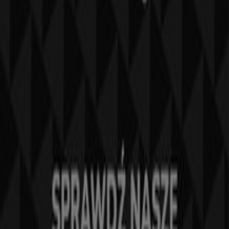
Tiendeo jest częścią Shopfully, firmy technologicznej,
która odmienia lokalne zakupy na całym świecie.
Tiendeo
Czym się zajmujemy