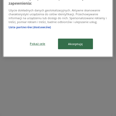
zapewnienia:
Reklama
Użycie dokładnych danych geolokalizacyjnych. Aktywne skanowanie
charakterystyki urządzenia do celów identyfikacji. Przechowywanie
informacji na urządzeniu lub dostęp do nich. Spersonalizowane reklamy i
treści, pomiar reklam i treści, badnie odbiorców i ulepszanie usług.
Lista partnerów (dostawców)
Pokaż cele
Akceptuję
Najbliższe sklepy
Teletorium