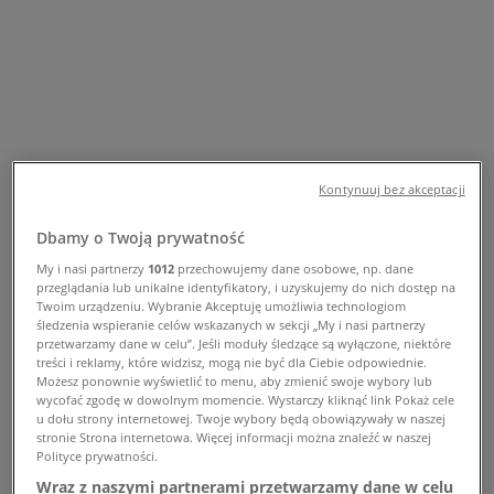
Rożańskiego 32 - Oferta i godziny
otwarcia
Tiendeo w Kraków
»
Sport Kraków Promocje
»
NIKE Kraków
»
Kontynuuj bez akceptacji
NIKE | ul. Profesora Adama Rożańskiego 32
Dbamy o Twoją prywatność
Mapa
0048122973682
Mapa
0048122973682
My i nasi partnerzy
1012
przechowujemy dane osobowe, np. dane
przeglądania lub unikalne identyfikatory, i uzyskujemy do nich dostęp na
Twoim urządzeniu. Wybranie Akceptuję umożliwia technologiom
NIKE Kraków Promocje
śledzenia wspieranie celów wskazanych w sekcji „My i nasi partnerzy
przetwarzamy dane w celu”. Jeśli moduły śledzące są wyłączone, niektóre
treści i reklamy, które widzisz, mogą nie być dla Ciebie odpowiednie.
Możesz ponownie wyświetlić to menu, aby zmienić swoje wybory lub
wycofać zgodę w dowolnym momencie. Wystarczy kliknąć link Pokaż cele
u dołu strony internetowej. Twoje wybory będą obowiązywały w naszej
NIKE
stronie Strona internetowa. Więcej informacji można znaleźć w naszej
Polityce prywatności.
Oferty NIKE
Wraz z naszymi partnerami przetwarzamy dane w celu