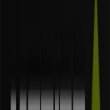
24 m
Otwarte
Calzedonia
Podgórska, 34, Kraków
33 m
ZARA
PAWIA, 5, Kraków