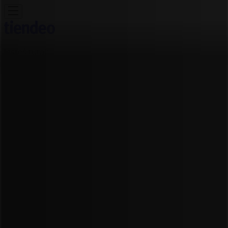
Jesteś tutaj:
Kraków
Featured
Supermarkety
Ubrania, buty i
akcesoria
Elektronika i AGD
Budownictwo i ogród
Dom i
meble
Sport
Perfumy i kosmetyki
Dzieci i
zabawki
Podróże
Restauracje i kawiarnie
Samochody,
motory i części samochodowe
Książki i artykuły
biurowe
Banki i ubezpieczenia
Reklama
Sklep Merida - ul. Łobzowska 40 -