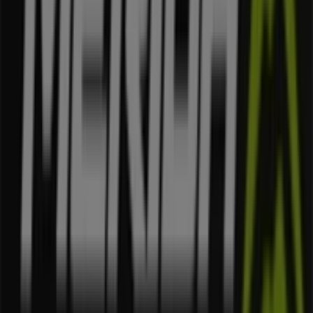
Dodatkowo możesz przeglądać najnowsze katalogi
Merida
, odkrywać aktualne promocje i korzystać z
dużych rabatów na produkty z kategorii
Sport
podczas
zakupów w
Kraków
.
Nie przegap okazji, aby odwiedzić sklep
Merida
przy
ul.
Łobzowska 40
i cieszyć się pełnym doświadczeniem
zakupowym. Zapraszamy do odkrywania promocji
przygotowanych na
sierpień
i pozostania na bieżąco z
najlepszymi ofertami
Merida
w
Kraków
. Odwiedź nas i
zacznij oszczędzać już dziś!
Więcej informacji o Merida
Zobacz inne sklepy Merida w
Kraków.
Reklama