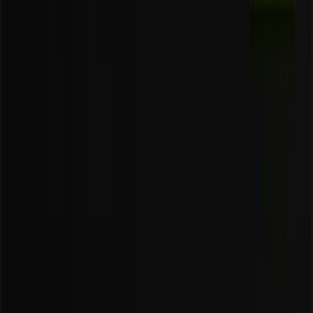
Tiendeo jest częścią Shopfully, firmy technologicznej,
która odmienia lokalne zakupy na całym świecie.
Tiendeo
Czym się zajmujemy
Rozwiązania biznesowe
Wiadomości i media
Pracuj z nami
Skontaktuj się z nami
Prośba dotycząca marketingu i biznesu
Sklep jest źle zaznaczony na mapie