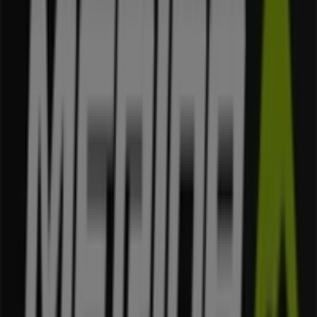
33 m
Otwarte
Inne sklepy - Sport w Kraków
Merida
Witamy w sklepie
Merida
na Tiendeo! Tutaj znajdziesz
najlepsze
oferty
,
promocje
i
katalogi
tej uznanej marki z
branży
Sport
. Nasz sklep stacjonarny znajduje się pod
adresem
ul. Łobzowska 40
,
Kraków
, gdzie czeka na
Ciebie szeroki wybór wysokiej jakości produktów, które
pozwolą Ci zaoszczędzić przez cały
sierpień 2026
.
Na Tiendeo oferujemy wszystkie najnowsze informacje o
Merida
, w tym godziny otwarcia, ekskluzywne oferty i
dokładną lokalizację sklepu w
ul. Łobzowska 40
.