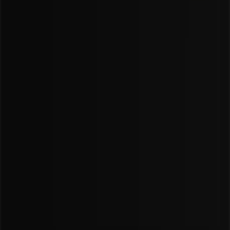
Cotygodniowe informacje zwrotne dotyczące
reklam
Problemy techniczne i ogólne opinie
Indeks
Marki
Marki lokalne
Firmy
Sklepy w okolicy
Produkty
Produkty lokalne
Miasta
Pobierz aplikację Tiendeo