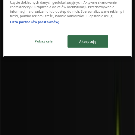
Użycie dokładnych danych geolokalizacyjnych. Aktywne skanowanie
charakterystyki urządzenia do celów identyfikacji. Przechowywanie
informacji na urządzeniu lub dostęp do nich. Spersonalizowane reklamy i
treści, pomiar reklam i treści, badnie odbiorców i ulepszanie usług.
Lista partnerów (dostawców)
Najbliższe sklepy
Pokaż cele
Akceptuję
Teletorium
ul. Pawia 5a, Kraków
24 m
Super-Pharm
ul. Pawia 5A, Kraków