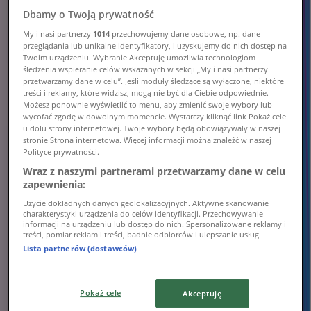
Dbamy o Twoją prywatność
My i nasi partnerzy
1014
przechowujemy dane osobowe, np. dane
przeglądania lub unikalne identyfikatory, i uzyskujemy do nich dostęp na
Twoim urządzeniu. Wybranie Akceptuję umożliwia technologiom
śledzenia wspieranie celów wskazanych w sekcji „My i nasi partnerzy
przetwarzamy dane w celu”. Jeśli moduły śledzące są wyłączone, niektóre
treści i reklamy, które widzisz, mogą nie być dla Ciebie odpowiednie.
Możesz ponownie wyświetlić to menu, aby zmienić swoje wybory lub
wycofać zgodę w dowolnym momencie. Wystarczy kliknąć link Pokaż cele
u dołu strony internetowej. Twoje wybory będą obowiązywały w naszej
stronie Strona internetowa. Więcej informacji można znaleźć w naszej
Polityce prywatności.
Wraz z naszymi partnerami przetwarzamy dane w celu
{"numCatalogs":0}
zapewnienia:
Użycie dokładnych danych geolokalizacyjnych. Aktywne skanowanie
Adresy i godziny otwarcia UPS
charakterystyki urządzenia do celów identyfikacji. Przechowywanie
informacji na urządzeniu lub dostęp do nich. Spersonalizowane reklamy i
treści, pomiar reklam i treści, badnie odbiorców i ulepszanie usług.
Lista partnerów (dostawców)
Pokaż cele
Akceptuję
UPS