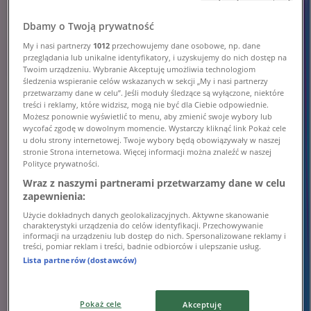
Dbamy o Twoją prywatność
My i nasi partnerzy
1012
przechowujemy dane osobowe, np. dane
przeglądania lub unikalne identyfikatory, i uzyskujemy do nich dostęp na
Twoim urządzeniu. Wybranie Akceptuję umożliwia technologiom
śledzenia wspieranie celów wskazanych w sekcji „My i nasi partnerzy
przetwarzamy dane w celu”. Jeśli moduły śledzące są wyłączone, niektóre
treści i reklamy, które widzisz, mogą nie być dla Ciebie odpowiednie.
Możesz ponownie wyświetlić to menu, aby zmienić swoje wybory lub
wycofać zgodę w dowolnym momencie. Wystarczy kliknąć link Pokaż cele
u dołu strony internetowej. Twoje wybory będą obowiązywały w naszej
stronie Strona internetowa. Więcej informacji można znaleźć w naszej
Polityce prywatności.
{"numCatalogs":0}
Wraz z naszymi partnerami przetwarzamy dane w celu
zapewnienia:
Adresy i godziny otwarcia Ruch SA
Użycie dokładnych danych geolokalizacyjnych. Aktywne skanowanie
charakterystyki urządzenia do celów identyfikacji. Przechowywanie
informacji na urządzeniu lub dostęp do nich. Spersonalizowane reklamy i
treści, pomiar reklam i treści, badnie odbiorców i ulepszanie usług.
Lista partnerów (dostawców)
Ruch SA
JANA PAWŁA II 9, Kielce
Pokaż cele
Akceptuję