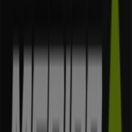
Merida
Al. Jerozolimskie 148, Warszawa
4.6 km
Reklama