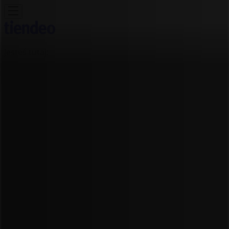
Jesteś tutaj:
Warszawa
Featured
Supermarkety
Ubrania, buty i
akcesoria
Elektronika i AGD
Budownictwo i ogród
Dom i
meble
Sport
Perfumy i kosmetyki
Dzieci i
zabawki
Podróże
Restauracje i kawiarnie
Samochody,
motory i części samochodowe
Książki i artykuły
biurowe
Banki i ubezpieczenia
Reklama
Sklepy Merida Warszawa - Godziny