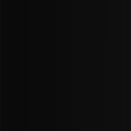
Skontaktuj się z nami
Prośba dotycząca marketingu i biznesu
Sklep jest źle zaznaczony na mapie
Cotygodniowe informacje zwrotne dotyczące
reklam
Problemy techniczne i ogólne opinie
Indeks
Marki
Marki lokalne
Firmy
Sklepy w okolicy
Produkty
Produkty lokalne