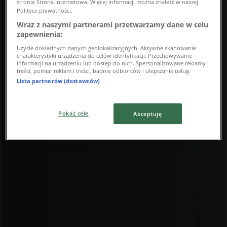
stronie Strona internetowa. Więcej informacji można znaleźć w naszej
Polityce prywatności.
3.3 km
Wraz z naszymi partnerami przetwarzamy dane w celu
zapewnienia:
Użycie dokładnych danych geolokalizacyjnych. Aktywne skanowanie
charakterystyki urządzenia do celów identyfikacji. Przechowywanie
informacji na urządzeniu lub dostęp do nich. Spersonalizowane reklamy i
Merida
treści, pomiar reklam i treści, badnie odbiorców i ulepszanie usług.
Lista partnerów (dostawców)
ul. Prymasa Tysiąclecia 60/62, Warszawa
3.8 km
Pokaż cele
Akceptuję
Merida
ul. Miączyńska 5, Warszawa
4.2 km
Reklama