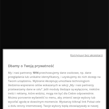
otwarcia, adresy i telefony
Tiendeo w Warszawa
»
Sport Warszawa Promocje
»
Merida Warszawa
»
Sklepy Merida w Warszawa
Merida
Kontynuuj bez akceptacji
ul. Jana Pawła Ii 68, Warszawa
Dbamy o Twoją prywatność
My i nasi partnerzy
1014
przechowujemy dane osobowe, np. dane
2.7 km
przeglądania lub unikalne identyfikatory, i uzyskujemy do nich dostęp na
Twoim urządzeniu. Wybranie Akceptuję umożliwia technologiom
śledzenia wspieranie celów wskazanych w sekcji „My i nasi partnerzy
przetwarzamy dane w celu”. Jeśli moduły śledzące są wyłączone, niektóre
treści i reklamy, które widzisz, mogą nie być dla Ciebie odpowiednie.
Merida
Możesz ponownie wyświetlić to menu, aby zmienić swoje wybory lub
wycofać zgodę w dowolnym momencie. Wystarczy kliknąć link Pokaż cele
u dołu strony internetowej. Twoje wybory będą obowiązywały w naszej
ul. Targowa 72, Warszawa