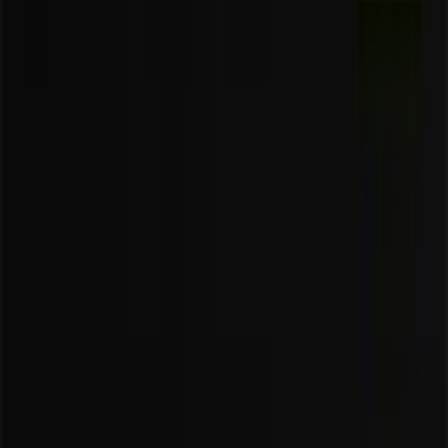
Tiendeo jest częścią Shopfully, firmy technologicznej,
która odmienia lokalne zakupy na całym świecie.
Tiendeo
Czym się zajmujemy
Rozwiązania biznesowe
Wiadomości i media
Pracuj z nami