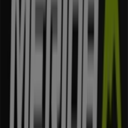
Wkrótce opublikujemy oferty Merida
Miasta ze sklepami Merida
Merida Ząbki
Merida Marki
Merida Piastów
Merida
Łomianki
Merida Sulejówek
Merida Piaseczno
Merida Wołomin
Merida Otwock
Merida Legionowo
Merida Milanówek
Merida Nowy Dwór Mazowiecki
Merida Mińsk Mazowiecki
Zobacz więcej miast
Inne sklepy - Sport w Warszawa
Merida
Witamy w Tiendeo! To najlepsza opcja nie tylko do
znalezienia najlepszych
ofert
,
katalogów
i
promocji
, ale
także do odkrycia najpopularniejszych sklepów w
Warszawa
. W miesiącu
sierpień 2026
na naszej