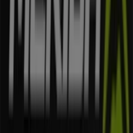
platformie możesz poznać najnowsze oferty
Merida
,
jednej z najbardziej rozpoznawalnych marek, a także
dowiedzieć się, gdzie znajdują się najbliższe sklepy w
Warszawa
.
Na Tiendeo masz dostęp nie tylko do
promocji
i rabatów,
ale również do informacji o sklepach stacjonarnych w
Twoim mieście. Przeglądaj katalogi
Merida
, znajdź sklepy
w
Warszawa
i odkryj produkty z dużymi zniżkami, które
pomogą Ci zaoszczędzić na zakupach w tym
sierpień
.
Dodatkowo dostarczamy szczegółowe informacje o
lokalizacjach sklepów, godzinach otwarcia i innych
ważnych szczegółach, które ułatwią Ci zakupy.
Nie przegap
ofert
w sklepach
Merida
w
Warszawa
i bądź
na bieżąco z najlepszymi cenami w
sierpień 2026
. Na
Tiendeo zawsze znajdziesz najlepsze sklepy i możliwości
zakupowe w
Warszawa
. Zacznij już teraz eksplorować
sklepy i promocje przygotowane specjalnie dla Ciebie!
Reklama