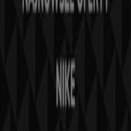
Prośba dotycząca marketingu i biznesu
Sklep jest źle zaznaczony na mapie
Cotygodniowe informacje zwrotne dotyczące
reklam
Problemy techniczne i ogólne opinie
Indeks
Marki
Firmy
Produkty
Miasta
Pobierz aplikację Tiendeo