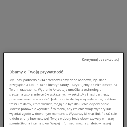
adresy i telefony
Tiendeo
»
Oferty z kategorii Sport w pobliżu
»
NIKE
»
Sklepy NIKE
NIKE
Kontynuuj bez akceptacji
Dbamy o Twoją prywatność
My i nasi partnerzy
1014
przechowujemy dane osobowe, np. dane
przeglądania lub unikalne identyfikatory, i uzyskujemy do nich dostęp na
NIKE
Twoim urządzeniu. Wybranie Akceptuję umożliwia technologiom
śledzenia wspieranie celów wskazanych w sekcji „My i nasi partnerzy
Orląt Lwowskich 138, Sosnowiec
przetwarzamy dane w celu”. Jeśli moduły śledzące są wyłączone, niektóre
treści i reklamy, które widzisz, mogą nie być dla Ciebie odpowiednie.
Możesz ponownie wyświetlić to menu, aby zmienić swoje wybory lub
wycofać zgodę w dowolnym momencie. Wystarczy kliknąć link Pokaż cele
u dołu strony internetowej. Twoje wybory będą obowiązywały w naszej
stronie Strona internetowa. Więcej informacji można znaleźć w naszej