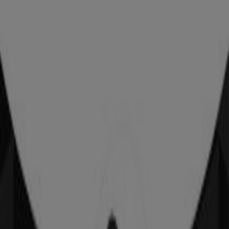
Reklama
NIKE
ul. Profesora Adama Rożańskiego 32, Kraków