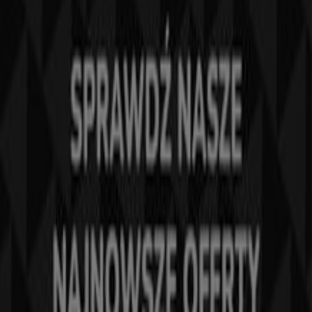
Tiendeo jest częścią Shopfully, firmy technologicznej,
która odmienia lokalne zakupy na całym świecie.
Tiendeo
Czym się zajmujemy
Rozwiązania biznesowe
Wiadomości i media
Pracuj z nami
Skontaktuj się z nami