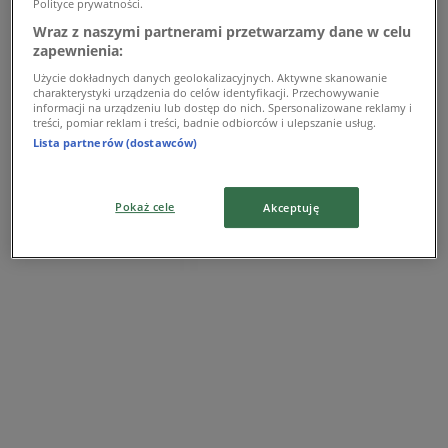
Polityce prywatności.
NIKE
Wraz z naszymi partnerami przetwarzamy dane w celu
zapewnienia:
ul. Struga 42, Szczecin
Użycie dokładnych danych geolokalizacyjnych. Aktywne skanowanie
charakterystyki urządzenia do celów identyfikacji. Przechowywanie
informacji na urządzeniu lub dostęp do nich. Spersonalizowane reklamy i
treści, pomiar reklam i treści, badnie odbiorców i ulepszanie usług.
Lista partnerów (dostawców)
NIKE
Pokaż cele
Akceptuję
Czerwca 1976 r.6, Warszawa
NIKE
Dębiecka 1, Luboń