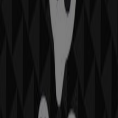
Wszystkie katalogi NIKE
NIKE
Oferty NIKE
Więcej informacji o NIKE
Inne sklepy - Sport
NIKE, wszystkie oferty na
wyciągnięcie ręki
Witamy w Tiendeo! To idealne miejsce, aby odkryć
wszystkie sklepy
NIKE
i uzyskać dostęp do ich
ofert
,
katalogów
i
promocji
. W miesiącu
sierpień 2026