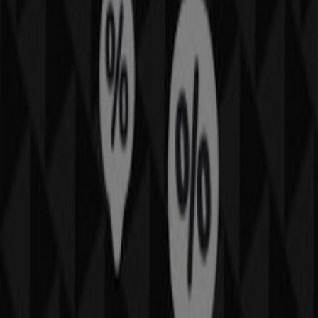
zapraszamy do eksplorowania sklepów
NIKE
, jednej z
najbardziej rozpoznawalnych marek w branży
Sport
, oraz
do skorzystania z ich najnowszych okazji i rabatów.
Na Tiendeo oferujemy kompletny przewodnik po
wszystkich sklepach stacjonarnych
NIKE
, zawierający
informacje o lokalizacjach, godzinach otwarcia i innych
ważnych szczegółach, które ułatwią Ci zakupy. Ponadto
możesz uzyskać dostęp do
ekskluzywnych promocji
i
odkryć produkty z największymi rabatami dostępnymi w
tym
sierpień
.
Nie przegap
ofert
od
NIKE
i bądź na bieżąco z
najlepszymi cenami oraz promocjami dostępnymi we
wszystkich sklepach podczas
sierpień 2026
. Zacznij już
teraz eksplorować wszystkie sklepy
NIKE
i odkryj
promocje przygotowane specjalnie dla Ciebie!
Reklama