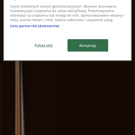
Użycie dokładnych danych geolokalizacyjnych. Aktywne skanowanie
charakterystyki urządzenia do celów identyfikacji. Przechowywanie
informacji na urządzeniu lub dostęp do nich. Spersonalizowane reklamy i
treści, pomiar reklam i treści, badnie odbiorców i ulepszanie usług.
Lista partnerów (dostawców)
Pokaż cele
Akceptuję
Najbliższe sklepy
Teletorium
ul. Pawia 5a, Kraków
24 m