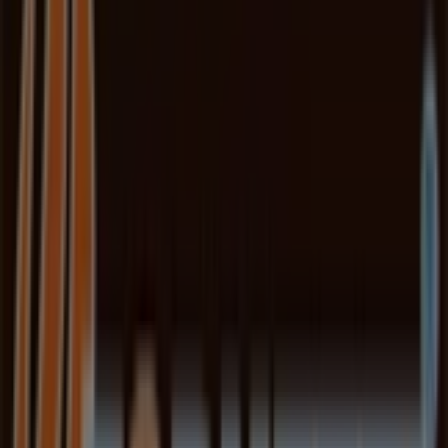
PAWIA, 5, Kraków
33 m
Zamknięte
Inne sklepy - Restauracje i
kawiarnie w Kraków
Fornetti
Witamy w sklepie
Fornetti
na Tiendeo! Tutaj znajdziesz
najlepsze
oferty
,
promocje
i
katalogi
tej uznanej marki z
branży
Restauracje i kawiarnie
. Nasz sklep stacjonarny
znajduje się pod adresem
Witosa 1
,
Kraków
, gdzie czeka
na Ciebie szeroki wybór wysokiej jakości produktów,
które pozwolą Ci zaoszczędzić przez cały
sierpień 2026
.