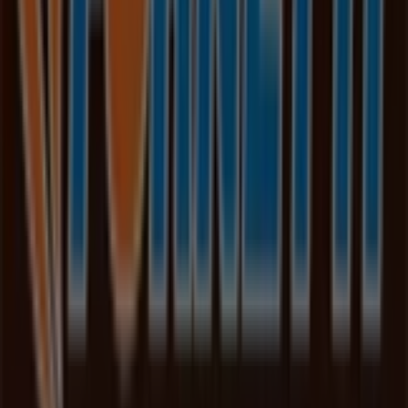
Tiendeo jest częścią Shopfully, firmy technologicznej,
która odmienia lokalne zakupy na całym świecie.
Tiendeo
Czym się zajmujemy
Rozwiązania biznesowe
Wiadomości i media
Pracuj z nami
Skontaktuj się z nami