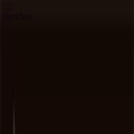
Jesteś tutaj:
Kraków
Featured
Supermarkety
Ubrania, buty i
akcesoria
Elektronika i AGD
Budownictwo i ogród
Dom i
meble
Sport
Perfumy i kosmetyki
Dzieci i
zabawki
Podróże
Restauracje i kawiarnie
Samochody,
motory i części samochodowe
Książki i artykuły
biurowe
Banki i ubezpieczenia
Reklama
Fornetti - Witosa 1 - Kupony,