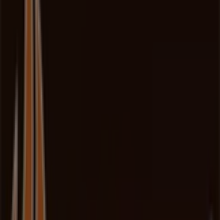
Super-Pharm
ul. Pawia 5A, Kraków
24 m
Otwarte
Calzedonia
Podgórska, 34, Kraków
33 m
ZARA