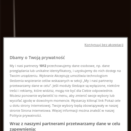
godziny otwarcia i telefon
Tiendeo w Kraków
»
Restauracje i kawiarnie Kraków Promocje
»
Kontynuuj bez akceptacji
Fornetti Kraków
»
Dbamy o Twoją prywatność
Fornetti | Witosa 1
My i nasi partnerzy
1012
przechowujemy dane osobowe, np. dane
przeglądania lub unikalne identyfikatory, i uzyskujemy do nich dostęp na
Mapa
Twoim urządzeniu. Wybranie Akceptuję umożliwia technologiom
Mapa
śledzenia wspieranie celów wskazanych w sekcji „My i nasi partnerzy
przetwarzamy dane w celu”. Jeśli moduły śledzące są wyłączone, niektóre
Wkrótce opublikujemy oferty Fornetti
treści i reklamy, które widzisz, mogą nie być dla Ciebie odpowiednie.
Możesz ponownie wyświetlić to menu, aby zmienić swoje wybory lub
wycofać zgodę w dowolnym momencie. Wystarczy kliknąć link Pokaż cele
Reklama
u dołu strony internetowej. Twoje wybory będą obowiązywały w naszej
stronie Strona internetowa. Więcej informacji można znaleźć w naszej
Polityce prywatności.
Wraz z naszymi partnerami przetwarzamy dane w celu
zapewnienia: