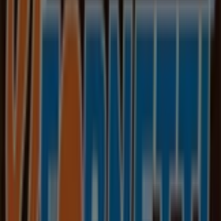
Na Tiendeo oferujemy wszystkie najnowsze informacje o
Fornetti
, w tym godziny otwarcia, ekskluzywne oferty i
dokładną lokalizację sklepu w
Witosa 1
. Dodatkowo
możesz przeglądać najnowsze katalogi
Fornetti
,
odkrywać aktualne promocje i korzystać z dużych
rabatów na produkty z kategorii
Restauracje i
kawiarnie
podczas zakupów w
Kraków
.
Nie przegap okazji, aby odwiedzić sklep
Fornetti
przy
Witosa 1
i cieszyć się pełnym doświadczeniem
zakupowym. Zapraszamy do odkrywania promocji
przygotowanych na
sierpień
i pozostania na bieżąco z
najlepszymi ofertami
Fornetti
w
Kraków
. Odwiedź nas i
zacznij oszczędzać już dziś!
Więcej informacji o Fornetti
Zobacz inne sklepy Fornetti w
Kraków.
Reklama