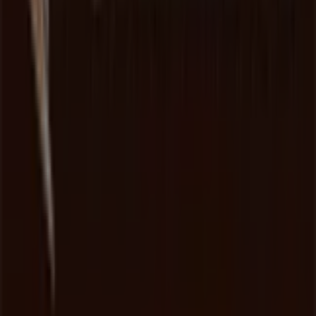
Prośba dotycząca marketingu i biznesu
Sklep jest źle zaznaczony na mapie
Cotygodniowe informacje zwrotne dotyczące
reklam
Problemy techniczne i ogólne opinie
Indeks
Marki
Marki lokalne
Firmy
Sklepy w okolicy
Produkty
Produkty lokalne
Miasta