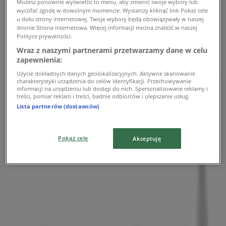
Możesz ponownie wyświetlić to menu, aby zmienić swoje wybory lub
09:00 - 21:00
wycofać zgodę w dowolnym momencie. Wystarczy kliknąć link Pokaż cele
u dołu strony internetowej. Twoje wybory będą obowiązywały w naszej
czwartek
stronie Strona internetowa. Więcej informacji można znaleźć w naszej
09:00 - 21:00
Polityce prywatności.
piątek
Wraz z naszymi partnerami przetwarzamy dane w celu
09:00 - 21:00
zapewnienia:
sobota
Użycie dokładnych danych geolokalizacyjnych. Aktywne skanowanie
09:00 - 21:00
charakterystyki urządzenia do celów identyfikacji. Przechowywanie
informacji na urządzeniu lub dostęp do nich. Spersonalizowane reklamy i
Mapa
treści, pomiar reklam i treści, badnie odbiorców i ulepszanie usług.
Lista partnerów (dostawców)
Zamknięte
Pokaż cele
Akceptuję
niedziela
10:00 - 21:00
poniedziałek
09:00 - 21:00
wtorek
09:00 - 21:00
środa