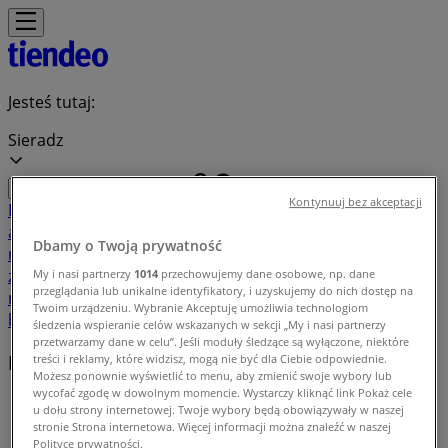
Jesteś tutaj:
Sieradz
Kontynuuj bez akceptacji
Featured
Supermarkety
Ubrania, buty i
akcesoria
Elektronika i AGD
Budownictwo i ogród
Dom i
Dbamy o Twoją prywatność
meble
Sport
Perfumy i kosmetyki
Dzieci i
zabawki
Podróże
Restauracje i kawiarnie
Samochody,
My i nasi partnerzy
1014
przechowujemy dane osobowe, np. dane
przeglądania lub unikalne identyfikatory, i uzyskujemy do nich dostęp na
motory i części samochodowe
Książki i artykuły
Twoim urządzeniu. Wybranie Akceptuję umożliwia technologiom
biurowe
Banki i ubezpieczenia
śledzenia wspieranie celów wskazanych w sekcji „My i nasi partnerzy
przetwarzamy dane w celu”. Jeśli moduły śledzące są wyłączone, niektóre
Indeks ofert w Sieradz
treści i reklamy, które widzisz, mogą nie być dla Ciebie odpowiednie.
Możesz ponownie wyświetlić to menu, aby zmienić swoje wybory lub
wycofać zgodę w dowolnym momencie. Wystarczy kliknąć link Pokaż cele
Tiendeo w Sieradz
»
u dołu strony internetowej. Twoje wybory będą obowiązywały w naszej
stronie Strona internetowa. Więcej informacji można znaleźć w naszej
Indeks ofert
Polityce prywatności.