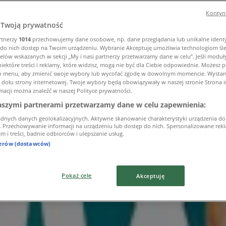
Kontynu
Twoją prywatność
rtnerzy
1014
przechowujemy dane osobowe, np. dane przeglądania lub unikalne identyf
do nich dostęp na Twoim urządzeniu. Wybranie Akceptuję umożliwia technologiom śl
elów wskazanych w sekcji „My i nasi partnerzy przetwarzamy dane w celu”. Jeśli moduły
iektóre treści i reklamy, które widzisz, mogą nie być dla Ciebie odpowiednie. Możesz
to menu, aby zmienić swoje wybory lub wycofać zgodę w dowolnym momencie. Wystarcz
u dołu strony internetowej. Twoje wybory będą obowiązywały w naszej stronie Strona 
macji można znaleźć w naszej Polityce prywatności.
aszymi partnerami przetwarzamy dane w celu zapewnienia:
adnych danych geolokalizacyjnych. Aktywne skanowanie charakterystyki urządzenia do
i. Przechowywanie informacji na urządzeniu lub dostęp do nich. Spersonalizowane rekla
m i treści, badnie odbiorców i ulepszanie usług.
nerów (dostawców)
Pokaż cele
Akceptuję