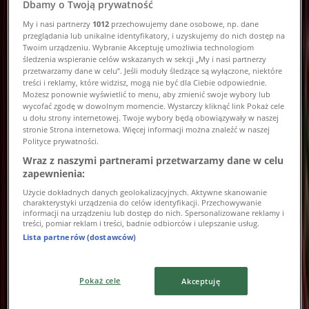
Dbamy o Twoją prywatność
Reklama
My i nasi partnerzy
1012
przechowujemy dane osobowe, np. dane
przeglądania lub unikalne identyfikatory, i uzyskujemy do nich dostęp na
Twoim urządzeniu. Wybranie Akceptuję umożliwia technologiom
śledzenia wspieranie celów wskazanych w sekcji „My i nasi partnerzy
przetwarzamy dane w celu”. Jeśli moduły śledzące są wyłączone, niektóre
treści i reklamy, które widzisz, mogą nie być dla Ciebie odpowiednie.
Możesz ponownie wyświetlić to menu, aby zmienić swoje wybory lub
wycofać zgodę w dowolnym momencie. Wystarczy kliknąć link Pokaż cele
u dołu strony internetowej. Twoje wybory będą obowiązywały w naszej
stronie Strona internetowa. Więcej informacji można znaleźć w naszej
Polityce prywatności.
Wraz z naszymi partnerami przetwarzamy dane w celu
zapewnienia:
Użycie dokładnych danych geolokalizacyjnych. Aktywne skanowanie
{"numCatalogs":0}
charakterystyki urządzenia do celów identyfikacji. Przechowywanie
informacji na urządzeniu lub dostęp do nich. Spersonalizowane reklamy i
treści, pomiar reklam i treści, badnie odbiorców i ulepszanie usług.
Adresy i godziny otwarcia Rainbow
Lista partnerów (dostawców)
Tours
Pokaż cele
Akceptuję