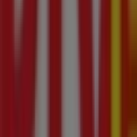
10:00 - 21:00
wtorek
10:00 - 21:00
środa
10:00 - 21:00
czwartek
10:00 - 21:00
piątek
10:00 - 21:00
sobota
09:00 - 21:00
Mapa
RTV Euro AGD Lublin Promocje