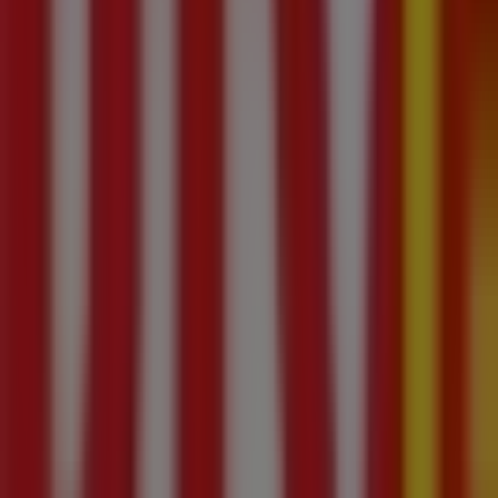
Otwarte
Do 21:00
niedziela
09:00 - 20:00
poniedziałek