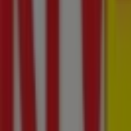
Biedronka
Nałęczowska 128, Lublin
59 m
Praktiker
ul. Mełgiewska 2c, Lublin
59 m
Otwarte
Inne sklepy - Elektronika i AGD w Lub