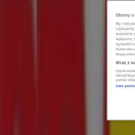
Tiendeo w Lublin
»
Elektronika i AGD Lublin Promocje
»
Dbamy o 
RTV Euro AGD Lublin
»
My i nasi pa
uzyskujemy 
RTV Euro AGD | Al. Spółdzielczości Pracy 88
wspieranie c
wyłączone, n
wyświetlić 
Otwarte
Do 21:00
Pokaż cele 
Więcej infor
Wraz z n
niedziela
Użycie dokł
09:00 - 20:00
identyfikacj
pomiar rekla
poniedziałek
Lista part
10:00 - 21:00
wtorek
10:00 - 21:00
środa
10:00 - 21:00
czwartek
10:00 - 21:00
piątek