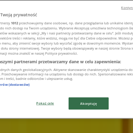
Kontynu
Twoją prywatność
rtnerzy
1012
przechowujemy dane osobowe, np. dane przeglądania lub unikalne identyf
do nich dostęp na Twoim urządzeniu. Wybranie Akceptuję umożliwia technologiom śl
elów wskazanych w sekcji „My i nasi partnerzy przetwarzamy dane w celu”. Jeśli moduły
iektóre treści i reklamy, które widzisz, mogą nie być dla Ciebie odpowiednie. Możesz
to menu, aby zmienić swoje wybory lub wycofać zgodę w dowolnym momencie. Wystarcz
u dołu strony internetowej. Twoje wybory będą obowiązywały w naszej stronie Strona 
macji można znaleźć w naszej Polityce prywatności.
aszymi partnerami przetwarzamy dane w celu zapewnienia:
adnych danych geolokalizacyjnych. Aktywne skanowanie charakterystyki urządzenia do
i. Przechowywanie informacji na urządzeniu lub dostęp do nich. Spersonalizowane rekla
m i treści, badnie odbiorców i ulepszanie usług.
nerów (dostawców)
Pokaż cele
Akceptuję