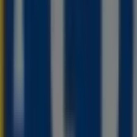
0 - 21:00, środa 10:00 - 21:00, czwartek 10:00 - 21:00,
026 i zacznij oszczędzać już teraz!