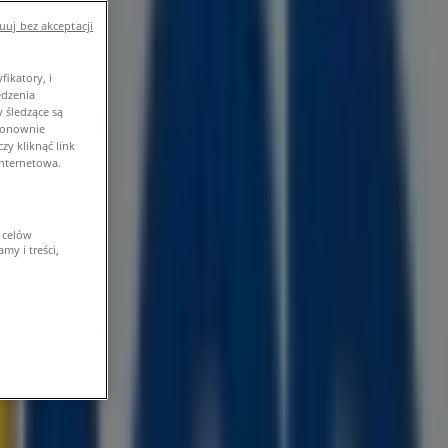
uj bez akceptacji
ikatory, i
edzenia
 śledzące są
 ponownie
y kliknąć link
internetowa.
 celów
my i treści,