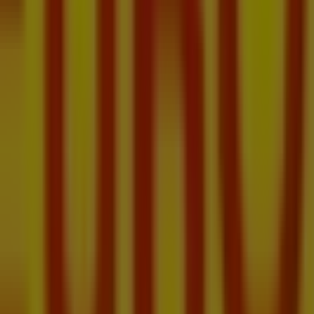
dziela 09:00 - 20:00, poniedziałek 10:00 - 21:00, wtorek 10:0
 AGD.
ości Pracy 88 Festiwal rabatów ważna od 4.08.2026 do 25.08.2