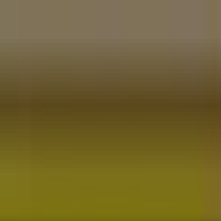
a i AGD
Budownictwo i ogród
Dom i meble
Sport
Perfumy i ko
i i artykuły biurowe
Banki i ubezpieczenia
ści Pracy 88 - Telefony i godziny otwar