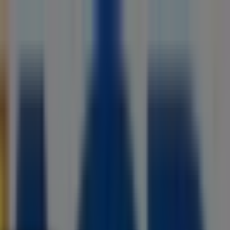
smetyki
Dzieci i zabawki
Podróże
Restauracje i
cia