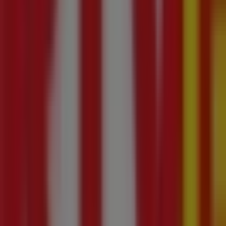
RTV Euro AGD
Festiwal rabatów
Wygasa 25.08
Ten sklep RTV Euro AGD ma następujące godziny otwarcia: nie
piątek 10:00 - 21:00, sobota 09:00 - 21:00.
Obecnie dostępnych jest 1 gazetek z tego sklepu RTV Euro
Przejrzyj najnowsze gazetki RTV Euro AGD w Al. Spółdzielcz
Najbliższe sklepy
Regatta
ul.Tomasza Zana 19, Lublin
38 m