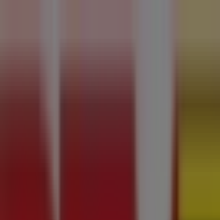
Jesteś tutaj:
Lublin
Featured
Supermarkety
Ubrania, buty i akcesoria
Elektronik
kawiarnie
Samochody, motory i części samochodowe
Książk
Reklama
Sklep RTV Euro AGD - Al. Spółdzielczo