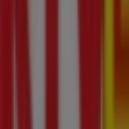
Carry
C.H. Atrium Felicity, Al. Witosa 32, Lublin
42 m
InPost
ul. Nałkowskich 122, Lublin
59 m
Zamknięte