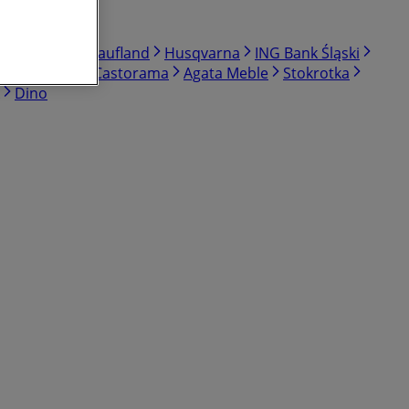
Union
KiK
Kaufland
Husqvarna
ING Bank Śląski
CCC
Link4
Castorama
Agata Meble
Stokrotka
Dino