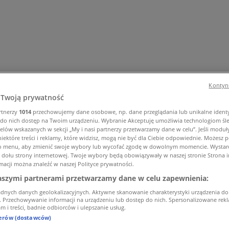
Kontynu
Twoją prywatność
rtnerzy
1014
przechowujemy dane osobowe, np. dane przeglądania lub unikalne identyf
a i AGD
Budownictwo i ogród
Dom i meble
Sport
Perfumy i ko
do nich dostęp na Twoim urządzeniu. Wybranie Akceptuję umożliwia technologiom śl
elów wskazanych w sekcji „My i nasi partnerzy przetwarzamy dane w celu”. Jeśli moduły
i i artykuły biurowe
Banki i ubezpieczenia
iektóre treści i reklamy, które widzisz, mogą nie być dla Ciebie odpowiednie. Możesz
to menu, aby zmienić swoje wybory lub wycofać zgodę w dowolnym momencie. Wystarcz
u dołu strony internetowej. Twoje wybory będą obowiązywały w naszej stronie Strona 
macji można znaleźć w naszej Polityce prywatności.
aszymi partnerami przetwarzamy dane w celu zapewnienia:
adnych danych geolokalizacyjnych. Aktywne skanowanie charakterystyki urządzenia do
i. Przechowywanie informacji na urządzeniu lub dostęp do nich. Spersonalizowane rekla
m i treści, badnie odbiorców i ulepszanie usług.
nerów (dostawców)