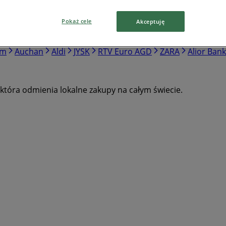
Pokaż cele
Akceptuję
Action
PKO Bank Polski
Intermarche
Pepco
Western 
ówka
Netto
Romet
Media Expert
Lewiatan
Groszek
dm
Auchan
Aldi
JYSK
RTV Euro AGD
ZARA
Alior Bank
, która odmienia lokalne zakupy na całym świecie.