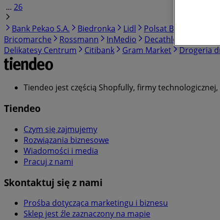
...
26
Bank Pekao S.A.
Biedronka
Lidl
Polsat Box
Żabka
Bricomarche
Rossmann
InMedio
Decathlon
PSB Mr
Delikatesy Centrum
Citibank
Gram Market
Drogeria 
Tiendeo jest częścią Shopfully, firmy technologicznej
Tiendeo
Czym się zajmujemy
Rozwiązania biznesowe
Wiadomości i media
Pracuj z nami
Skontaktuj się z nami
Prośba dotycząca marketingu i biznesu
Sklep jest źle zaznaczony na mapie