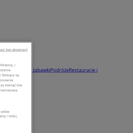
uj bez akceptacji
ikatory, i
smetyki
Dzieci i zabawki
Podróże
Restauracje i
edzenia
 śledzące są
 ponownie
y kliknąć link
internetowa.
 celów
my i treści,