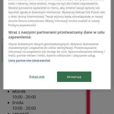
czwartek
treści i reklamy, które widzisz, mogą nie być dla Ciebie odpowiednie.
10:00 - 20:00
Możesz ponownie wyświetlić to menu, aby zmienić swoje wybory lub
wycofać zgodę w dowolnym momencie. Wystarczy kliknąć link Pokaż cele
piątek
u dołu strony internetowej. Twoje wybory będą obowiązywały w naszej
10:00 - 20:00
stronie Strona internetowa. Więcej informacji można znaleźć w naszej
sobota
Polityce prywatności.
10:00 - 20:00
Wraz z naszymi partnerami przetwarzamy dane w celu
zapewnienia:
Mapa
588881200
Użycie dokładnych danych geolokalizacyjnych. Aktywne skanowanie
charakterystyki urządzenia do celów identyfikacji. Przechowywanie
Otwarte
Do 20:00
informacji na urządzeniu lub dostęp do nich. Spersonalizowane reklamy i
treści, pomiar reklam i treści, badnie odbiorców i ulepszanie usług.
Lista partnerów (dostawców)
niedziela
10:00 - 20:00
Pokaż cele
Akceptuję
poniedziałek
10:00 - 20:00
wtorek
10:00 - 20:00
środa
10:00 - 20:00
czwartek