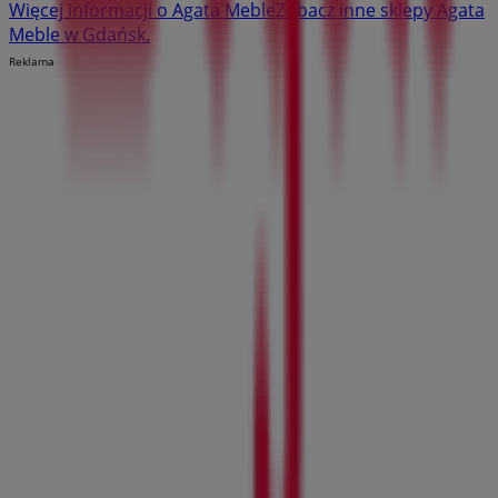
Więcej informacji o Agata Meble
Zobacz inne sklepy Agata
Meble w Gdańsk.
Reklama