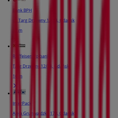
Bank BPH
ul. Targ Drzewny 12-14, Gdańsk
12 m
Raiffeisen Polbank
Targ Drzewny 12/14, Gdańsk
16 m
InterPack
Aleja Grunwaldzka 170, Gdańsk