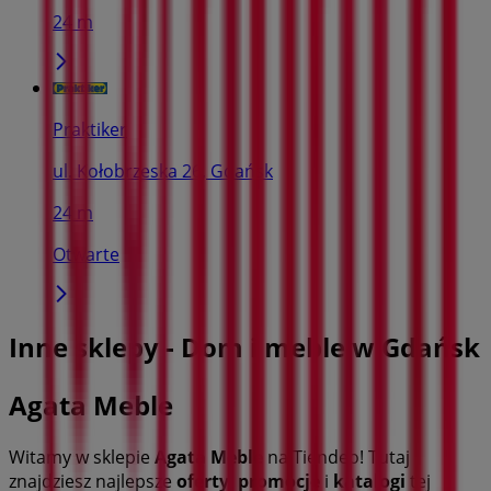
24 m
Praktiker
ul. Kołobrzeska 26, Gdańsk
24 m
Otwarte
Inne sklepy - Dom i meble w Gdańsk
Agata Meble
Witamy w sklepie
Agata Meble
na Tiendeo! Tutaj
znajdziesz najlepsze
oferty
,
promocje
i
katalogi
tej