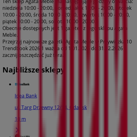
Ten sklep Agata Meble ma następujące godziny otwarcia:
niedziela 10:00 - 20:00, poniedziałek 10:00 - 20:00, wtorek
10:00 - 20:00, środa 10:00 - 20:00, czwartek 10:00 - 20:00,
piątek 10:00 - 20:00, sobota 10:00 - 20:00.
Obecnie dostępnych jest 1 gazetek z tego sklepu Agata
Meble.
Przejrzyj najnowsze gazetki Agata Meble w Przywidzka 10
Trendbook 2026 1 ważna od 1.01.2026 do 31.12.2026 i
zacznij oszczędzać już teraz!
Najbliższe sklepy
Idea Bank
ul. Targ Drzewny 12/14, Gdańsk
10 m