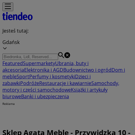
Jesteś tutaj:
Gdańsk
Featured
Supermarkety
Ubrania, buty i
akcesoria
Elektronika i AGD
Budownictwo i ogród
Dom i
meble
Sport
Perfumy i kosmetyki
Dzieci i
zabawki
Podróże
Restauracje i kawiarnie
Samochody,
motory i części samochodowe
Książki i artykuły
biurowe
Banki i ubezpieczenia
Reklama
Sklep Agata Meble - Przywidzka 10 -