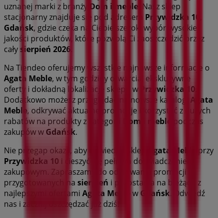
uznanej marki z branży
Dom i meble
. Nasz sklep
stacjonarny znajduje się pod adresem
Przywidzka 10
,
Gdańsk
, gdzie czeka na Ciebie szeroki wybór wysokiej
jakości produktów, które pozwolą Ci zaoszczędzić przez
cały
sierpień 2026
.
Na Tiendeo oferujemy wszystkie najnowsze informacje o
Agata Meble
, w tym godziny otwarcia, ekskluzywne
oferty i dokładną lokalizację sklepu w
Przywidzka 10
.
Dodatkowo możesz przeglądać najnowsze katalogi
Agata
Meble
, odkrywać aktualne promocje i korzystać z dużych
rabatów na produkty z kategorii
Dom i meble
podczas
zakupów w
Gdańsk
.
Nie przegap okazji, aby odwiedzić sklep
Agata Meble
przy
Przywidzka 10
i cieszyć się pełnym doświadczeniem
zakupowym. Zapraszamy do odkrywania promocji
przygotowanych na
sierpień
i pozostania na bieżąco z
najlepszymi ofertami
Agata Meble
w
Gdańsk
. Odwiedź
nas i zacznij oszczędzać już dziś!