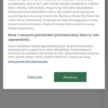
czwartek
przetwarzamy dane w celu”. Jeśli moduły śledzące są wyłączone, niektóre
09:00 - 21:00
treści i reklamy, które widzisz, mogą nie być dla Ciebie odpowiednie.
Możesz ponownie wyświetlić to menu, aby zmienić swoje wybory lub
piątek
wycofać zgodę w dowolnym momencie. Wystarczy kliknąć link Pokaż cele
09:00 - 21:00
u dołu strony internetowej. Twoje wybory będą obowiązywały w naszej
sobota
stronie Strona internetowa. Więcej informacji można znaleźć w naszej
Polityce prywatności.
09:00 - 21:00
Wraz z naszymi partnerami przetwarzamy dane w celu
Mapa
502-077-468
zapewnienia:
Użycie dokładnych danych geolokalizacyjnych. Aktywne skanowanie
Otwarte
Do 21:00
charakterystyki urządzenia do celów identyfikacji. Przechowywanie
informacji na urządzeniu lub dostęp do nich. Spersonalizowane reklamy i
treści, pomiar reklam i treści, badnie odbiorców i ulepszanie usług.
Lista partnerów (dostawców)
niedziela
09:00 - 21:00
poniedziałek
Pokaż cele
Akceptuję
09:00 - 21:00
wtorek
09:00 - 21:00
środa
09:00 - 21:00
czwartek