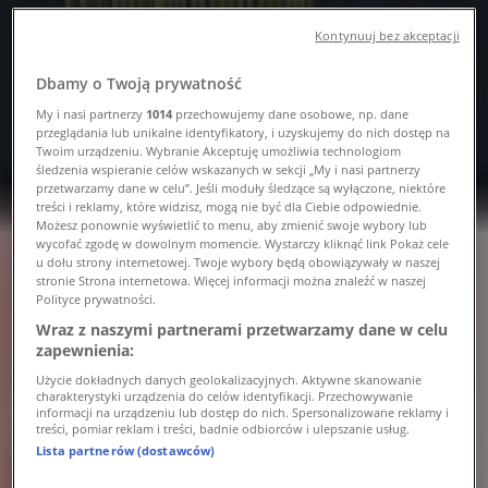
06:00 - 22:00
Kontynuuj bez akceptacji
czwartek
06:00 - 22:00
Dbamy o Twoją prywatność
piątek
My i nasi partnerzy
1014
przechowujemy dane osobowe, np. dane
06:00 - 23:00
przeglądania lub unikalne identyfikatory, i uzyskujemy do nich dostęp na
sobota
Twoim urządzeniu. Wybranie Akceptuję umożliwia technologiom
śledzenia wspieranie celów wskazanych w sekcji „My i nasi partnerzy
Zamknięte
przetwarzamy dane w celu”. Jeśli moduły śledzące są wyłączone, niektóre
treści i reklamy, które widzisz, mogą nie być dla Ciebie odpowiednie.
Mapa
531 994 994
Możesz ponownie wyświetlić to menu, aby zmienić swoje wybory lub
wycofać zgodę w dowolnym momencie. Wystarczy kliknąć link Pokaż cele
u dołu strony internetowej. Twoje wybory będą obowiązywały w naszej
Zamknięte
stronie Strona internetowa. Więcej informacji można znaleźć w naszej
Polityce prywatności.
Wraz z naszymi partnerami przetwarzamy dane w celu
niedziela
zapewnienia:
Użycie dokładnych danych geolokalizacyjnych. Aktywne skanowanie
Zamknięte
charakterystyki urządzenia do celów identyfikacji. Przechowywanie
informacji na urządzeniu lub dostęp do nich. Spersonalizowane reklamy i
poniedziałek
treści, pomiar reklam i treści, badnie odbiorców i ulepszanie usług.
Lista partnerów (dostawców)
06:00 - 22:00
wtorek