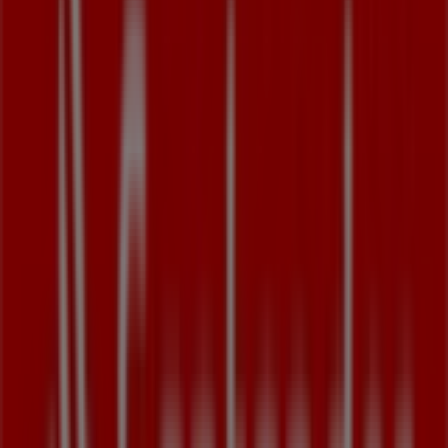
ul. Kopcińskiego 31 D, Łódź
102 m
Żabka
UL. KOPCIŃSKIEGO 31A, Łódź
107 m
Otwarte
LUKOIL
ul. Kopcińskiego 31D, Łódź