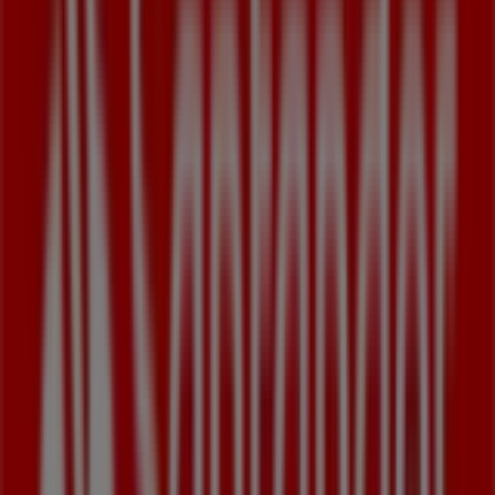
108 m
Netto
Ul. Kopcińskiego 31D, Łódź
108 m
Zamknięte
Inne sklepy - Banki i ubezpieczenia
w Łódź
Santander
Witamy w sklepie
Santander
na Tiendeo! Tutaj znajdziesz