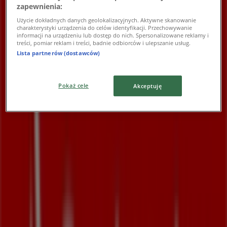
Ty decydujesz, ile możesz zyskać
zapewnienia:
Użycie dokładnych danych geolokalizacyjnych. Aktywne skanowanie
Wygasa 31.08
charakterystyki urządzenia do celów identyfikacji. Przechowywanie
informacji na urządzeniu lub dostęp do nich. Spersonalizowane reklamy i
treści, pomiar reklam i treści, badnie odbiorców i ulepszanie usług.
Najbliższe sklepy
Lista partnerów (dostawców)
Pokaż cele
Akceptuję
Rossmann
ul. Kopcińskiego 31, Łódź
100 m
Otwarte
PKO Bank Polski