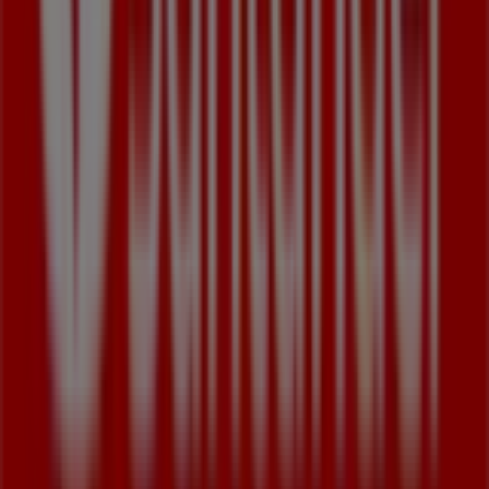
Więcej informacji o Santander
Zobacz inne sklepy
Santander w Łódź.
Reklama