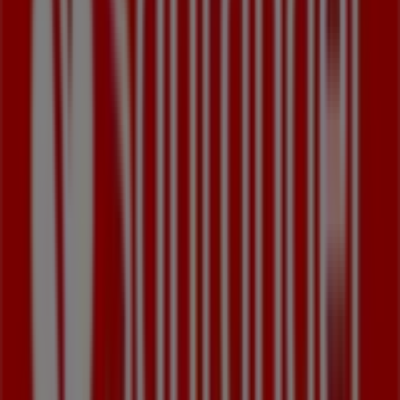
najlepsze
oferty
,
promocje
i
katalogi
tej uznanej marki z
branży
Banki i ubezpieczenia
. Nasz sklep stacjonarny
znajduje się pod adresem
ul. Sienkiewicza 24
,
Łódź
,
gdzie czeka na Ciebie szeroki wybór wysokiej jakości
produktów, które pozwolą Ci zaoszczędzić przez cały
sierpień 2026
.
Na Tiendeo oferujemy wszystkie najnowsze informacje o
Santander
, w tym godziny otwarcia, ekskluzywne oferty i
dokładną lokalizację sklepu w
ul. Sienkiewicza 24
.
Dodatkowo możesz przeglądać najnowsze katalogi
Santander
, odkrywać aktualne promocje i korzystać z
dużych rabatów na produkty z kategorii
Banki i
ubezpieczenia
podczas zakupów w
Łódź
.
Nie przegap okazji, aby odwiedzić sklep
Santander
przy
ul. Sienkiewicza 24
i cieszyć się pełnym doświadczeniem
zakupowym. Zapraszamy do odkrywania promocji
przygotowanych na
sierpień
i pozostania na bieżąco z
najlepszymi ofertami
Santander
w
Łódź
. Odwiedź nas i
zacznij oszczędzać już dziś!