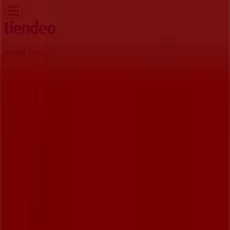
Jesteś tutaj:
Łódź
Featured
Supermarkety
Ubrania, buty i
akcesoria
Elektronika i AGD
Budownictwo i ogród
Dom i
meble
Sport
Perfumy i kosmetyki
Dzieci i
zabawki
Podróże
Restauracje i kawiarnie
Samochody,
motory i części samochodowe
Książki i artykuły
biurowe
Banki i ubezpieczenia
Reklama
Santander - ul. Sienkiewicza 24 -