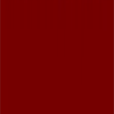
Rozwiązania biznesowe
Wiadomości i media
Pracuj z nami
Skontaktuj się z nami
Prośba dotycząca marketingu i biznesu
Sklep jest źle zaznaczony na mapie
Cotygodniowe informacje zwrotne dotyczące
reklam
Problemy techniczne i ogólne opinie
Indeks
Marki
Marki lokalne