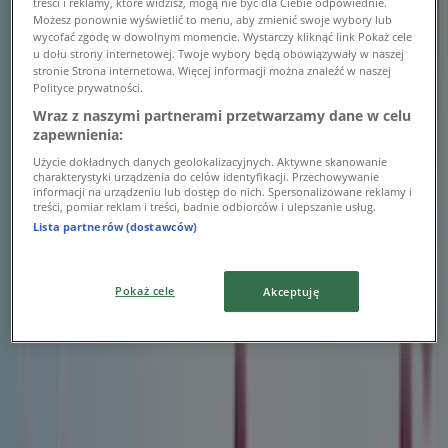
treści i reklamy, które widzisz, mogą nie być dla Ciebie odpowiednie.
czwartek
Możesz ponownie wyświetlić to menu, aby zmienić swoje wybory lub
10:00 - 21:00
wycofać zgodę w dowolnym momencie. Wystarczy kliknąć link Pokaż cele
piątek
u dołu strony internetowej. Twoje wybory będą obowiązywały w naszej
stronie Strona internetowa. Więcej informacji można znaleźć w naszej
10:00 - 21:00
Polityce prywatności.
sobota
Wraz z naszymi partnerami przetwarzamy dane w celu
10:00 - 21:00
zapewnienia:
Mapa
797204677
Użycie dokładnych danych geolokalizacyjnych. Aktywne skanowanie
charakterystyki urządzenia do celów identyfikacji. Przechowywanie
informacji na urządzeniu lub dostęp do nich. Spersonalizowane reklamy i
Zamknięte
treści, pomiar reklam i treści, badnie odbiorców i ulepszanie usług.
Lista partnerów (dostawców)
niedziela
10:00 - 20:00
Pokaż cele
Akceptuję
poniedziałek
10:00 - 21:00
wtorek
10:00 - 21:00
środa
10:00 - 21:00
czwartek