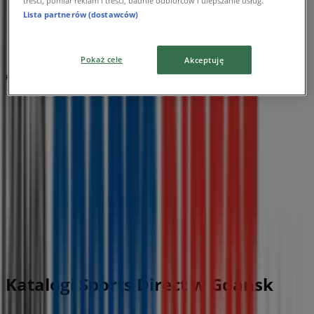
treści, pomiar reklam i treści, badnie odbiorców i ulepszanie usług.
Lista partnerów (dostawców)
8.5 km
Pokaż cele
Akceptuję
Reklama
Katalogi Sports Direct w Gdańsk