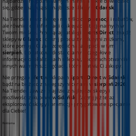
najbardziej rozpoznawalnych marek, a także dowiedzieć
się, gdzie znajdują się najbliższe sklepy w
Gdańsk
.
Na Tiendeo masz dostęp nie tylko do
promocji
i rabatów,
ale również do informacji o sklepach stacjonarnych w
Twoim mieście. Przeglądaj katalogi
Sports Direct
, znajdź
sklepy w
Gdańsk
i odkryj produkty z dużymi zniżkami,
które pomogą Ci zaoszczędzić na zakupach w tym
sierpień
. Dodatkowo dostarczamy szczegółowe
informacje o lokalizacjach sklepów, godzinach otwarcia i
innych ważnych szczegółach, które ułatwią Ci zakupy.
Nie przegap
ofert
w sklepach
Sports Direct
w
Gdańsk
i
bądź na bieżąco z najlepszymi cenami w
sierpień 2026
.
Na Tiendeo zawsze znajdziesz najlepsze sklepy i
możliwości zakupowe w
Gdańsk
. Zacznij już teraz
eksplorować sklepy i promocje przygotowane specjalnie
dla Ciebie!
Reklama