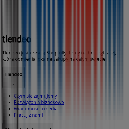
Tiendeo jest częścią Shopfully, firmy technologicznej,
która odmienia lokalne zakupy na całym świecie.
Tiendeo
Czym się zajmujemy
Rozwiązania biznesowe
Wiadomości i media
Pracuj z nami