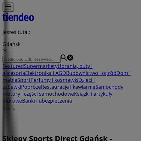
Jesteś tutaj:
Gdańsk
Featured
Supermarkety
Ubrania, buty i
akcesoria
Elektronika i AGD
Budownictwo i ogród
Dom i
meble
Sport
Perfumy i kosmetyki
Dzieci i
zabawki
Podróże
Restauracje i kawiarnie
Samochody,
motory i części samochodowe
Książki i artykuły
biurowe
Banki i ubezpieczenia
Reklama
Sklepy Sports Direct Gdańsk -