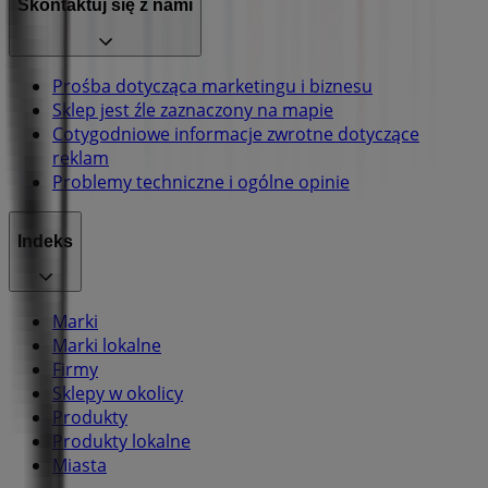
Skontaktuj się z nami
Prośba dotycząca marketingu i biznesu
Sklep jest źle zaznaczony na mapie
Cotygodniowe informacje zwrotne dotyczące
reklam
Problemy techniczne i ogólne opinie
Indeks
Marki
Marki lokalne
Firmy
Sklepy w okolicy
Produkty
Produkty lokalne
Miasta