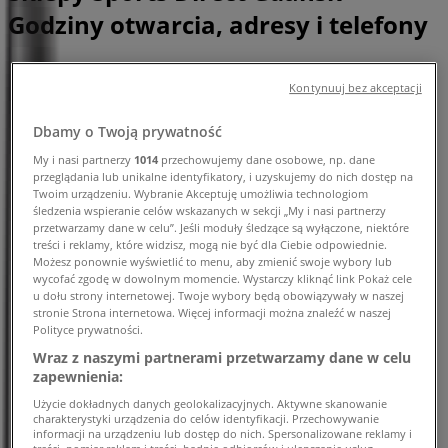
Godziny otwarcia, adresy i telefony
Tiendeo w Gdańsk
»
Kontynuuj bez akceptacji
Sport Gdańsk Promocje
»
Sports Direct Gdańsk
»
Dbamy o Twoją prywatność
Sklepy Sports Direct w Gdańsk
My i nasi partnerzy
1014
przechowujemy dane osobowe, np. dane
przeglądania lub unikalne identyfikatory, i uzyskujemy do nich dostęp na
Twoim urządzeniu. Wybranie Akceptuję umożliwia technologiom
śledzenia wspieranie celów wskazanych w sekcji „My i nasi partnerzy
Sports Direct
przetwarzamy dane w celu”. Jeśli moduły śledzące są wyłączone, niektóre
treści i reklamy, które widzisz, mogą nie być dla Ciebie odpowiednie.
Możesz ponownie wyświetlić to menu, aby zmienić swoje wybory lub
Ul.Kilinskiego 1 - 5, Gdańsk
wycofać zgodę w dowolnym momencie. Wystarczy kliknąć link Pokaż cele
u dołu strony internetowej. Twoje wybory będą obowiązywały w naszej
4.3 km
stronie Strona internetowa. Więcej informacji można znaleźć w naszej
Polityce prywatności.
Wraz z naszymi partnerami przetwarzamy dane w celu
zapewnienia:
Sports Direct
Użycie dokładnych danych geolokalizacyjnych. Aktywne skanowanie
charakterystyki urządzenia do celów identyfikacji. Przechowywanie
informacji na urządzeniu lub dostęp do nich. Spersonalizowane reklamy i
Ul.Zlota Karczma 26, Gdańsk