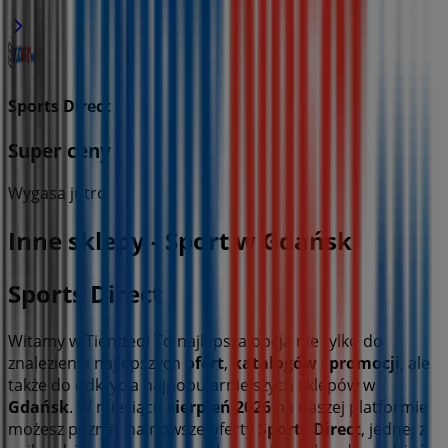
Sports Direct
Super ceny
Wygasa jutro
Inne sklepy - Sport w Gdańsk
Sports Direct
Witamy w Tiendeo! To najlepsza opcja nie tylko do
znalezienia najlepszych
ofert
,
katalogów
i
promocji
, ale
także do odkrycia najpopularniejszych sklepów w
Gdańsk
. W miesiącu
sierpień 2026
na naszej platformie
możesz poznać najnowsze oferty
Sports Direct
, jednej z